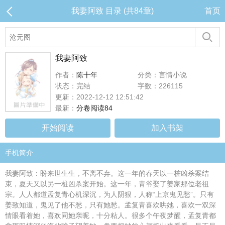
我妻阿致 目录 (共84章)
首页
我妻阿致
作者：
陈十年
分类：言情小说
状态：完结
字数：226115
更新：2022-12-12 12:51:42
最新：
分卷阅读84
开始阅读
加入书架
手机简介
我妻阿致：盼来世生生，不离不弃。这一年的春天以一桩凶杀案结
束，夏天又以另一桩凶杀案开始。这一年，青爷娶了姜家那位老祖
宗。人人都道孟复青心机深沉，为人阴狠，人称“上京鬼见愁”。只有
姜致知道，鬼见了他不愁，只有她愁。孟复青喜欢哄她，喜欢一双深
情眼看着她，喜欢同她亲昵，十分粘人。很多个午夜梦醒，孟复青都