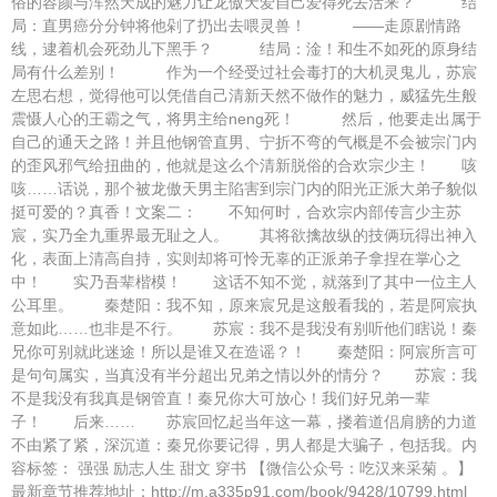
俗的容颜与浑然天成的魅力让龙傲天爱自己爱得死去活来？ 结
局：直男癌分分钟将他剁了扔出去喂灵兽！ ——走原剧情路
线，逮着机会死劲儿下黑手？ 结局：淦！和生不如死的原身结
局有什么差别！ 作为一个经受过社会毒打的大机灵鬼儿，苏宸
左思右想，觉得他可以凭借自己清新天然不做作的魅力，威猛先生般
震慑人心的王霸之气，将男主给neng死！ 然后，他要走出属于
自己的通天之路！并且他钢管直男、宁折不弯的气概是不会被宗门内
的歪风邪气给扭曲的，他就是这么个清新脱俗的合欢宗少主！ 咳
咳……话说，那个被龙傲天男主陷害到宗门内的阳光正派大弟子貌似
挺可爱的？真香！文案二： 不知何时，合欢宗内部传言少主苏
宸，实乃全九重界最无耻之人。 其将欲擒故纵的技俩玩得出神入
化，表面上清高自持，实则却将可怜无辜的正派弟子拿捏在掌心之
中！ 实乃吾辈楷模！ 这话不知不觉，就落到了其中一位主人
公耳里。 秦楚阳：我不知，原来宸兄是这般看我的，若是阿宸执
意如此……也非是不行。 苏宸：我不是我没有别听他们瞎说！秦
兄你可别就此迷途！所以是谁又在造谣？！ 秦楚阳：阿宸所言可
是句句属实，当真没有半分超出兄弟之情以外的情分？ 苏宸：我
不是我没有我真是钢管直！秦兄你大可放心！我们好兄弟一辈
子！ 后来…… 苏宸回忆起当年这一幕，搂着道侣肩膀的力道
不由紧了紧，深沉道：秦兄你要记得，男人都是大骗子，包括我。内
容标签： 强强 励志人生 甜文 穿书 【微信公众号：吃汉来采菊 。】
最新章节推荐地址：http://m.a335p91.com/book/9428/10799.html