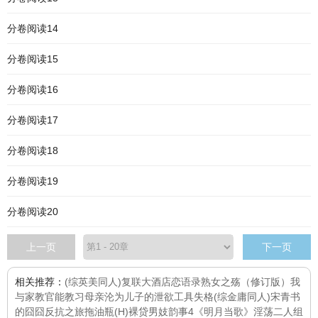
分卷阅读14
分卷阅读15
分卷阅读16
分卷阅读17
分卷阅读18
分卷阅读19
分卷阅读20
上一页
下一页
相关推荐：
(综英美同人)复联大酒店
恋语录
熟女之殇（修订版）
我
与家教
官能教习
母亲沦为儿子的泄欲工具
失格
(综金庸同人)宋青书
的囧囧反抗之旅
拖油瓶(H)
裸贷
男妓韵事4《明月当歌》
淫荡二人组