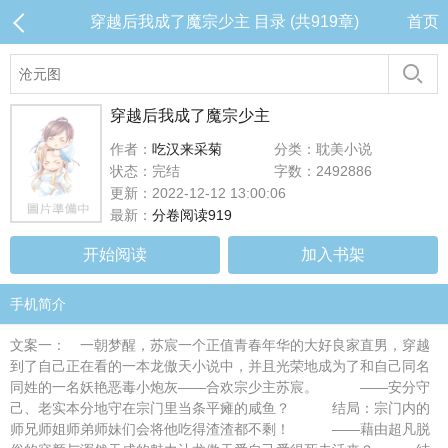
穿越后我成了魔宗少主 目录 (共919章)
首页
穿越后我成了魔宗少主
作者：
吃汉来采菊
分类：耽美小说
状态：完结
字数：2492886
更新：2022-12-12 13:00:06
最新：
分卷阅读919
开始阅读
加入书架
手机简介
文案一： 一朝梦醒，苏宸一个正值青春年华的大好良家直男，穿越
到了自己正在看的一本龙傲天小说中，并且光荣地成为了和自己同名
同姓的一名妖艳恶毒小炮灰——合欢宗少主苏宸。 ——安分守
己、老实本分地守在宗门里当条平瘫的咸鱼？ 结局：宗门内的
师兄师姐师弟师妹们会将他吃得渣渣都不剩！ ——藉由超凡脱