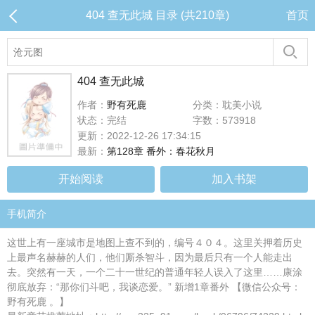
404 查无此城 目录 (共210章)
首页
404 查无此城
作者：
野有死鹿
分类：耽美小说
状态：完结
字数：573918
更新：2022-12-26 17:34:15
最新：
第128章 番外：春花秋月
开始阅读
加入书架
手机简介
这世上有一座城市是地图上查不到的，编号４０４。这里关押着历史
上最声名赫赫的人们，他们厮杀智斗，因为最后只有一个人能走出
去。突然有一天，一个二十一世纪的普通年轻人误入了这里……康涂
彻底放弃：“那你们斗吧，我谈恋爱。” 新增1章番外 【微信公众号：
野有死鹿 。】