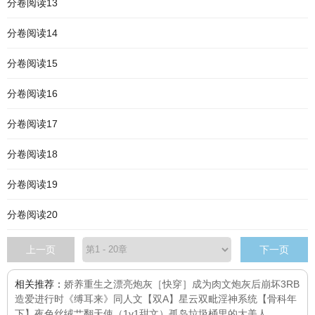
分卷阅读13
分卷阅读14
分卷阅读15
分卷阅读16
分卷阅读17
分卷阅读18
分卷阅读19
分卷阅读20
上一页
下一页
相关推荐：
娇养
重生之漂亮炮灰
［快穿］成为肉文炮灰后
崩坏3RB
造爱进行时
《缚耳来》同人文
【双A】星云双毗
淫神系统
【骨科年
下】夜色丝绒
艹翻天使（1v1甜文）
孤岛
垃圾桶里的大美人