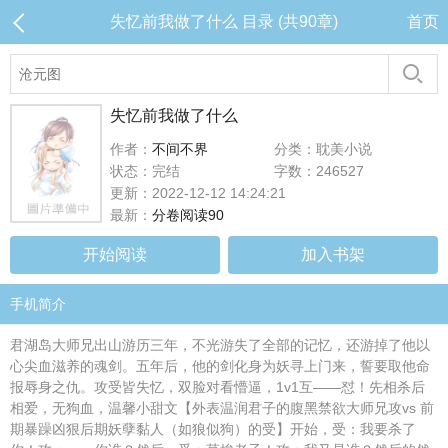
失忆前我做了什么 目录 (共90章)
首页
失忆前我做了什么
作者：
不间不界
分类：耽美小说
状态：完结
字数：246527
更新：2022-12-12 14:24:21
最新：
分卷阅读90
开始阅读
加入书架
手机简介
君湖岛大师兄出山游历三年，不光游失了全部的记忆，还游掉了他以
心尖血滋养的魂剑。五年后，他的剑化身为妖寻上门来，誓要取他命
报辱身之仇。攻受皆失忆，双脸对看懵逼，1v1互——怼！先相杀后
相爱，无狗血，温馨小甜文【外表温润君子的腹黑禁欲大师兄攻vs 前
期暴躁凶狠后期妖孽黏人（如狼似狗）的受】开始，受：我要杀了