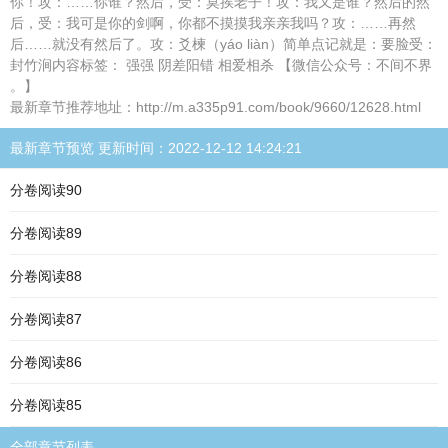
你！攻：……你谁？然后，受：莫挨老子！攻：我又是谁？然后的然
后，受：我可是你的剑啊，你都不摸摸我亲亲我吗？攻：……再然
后……就没有然后了。攻：爻楝（yáo liàn）简单点记就是：要脸受：
封竹涧内容标签： 强强 阴差阳错 相爱相杀 【微信公众号：不间不界
。】
最新章节推荐地址：http://m.a335p91.com/book/9660/12628.html
最新章节预览 更新时间：2022-12-12 14:24:21
分卷阅读90
分卷阅读89
分卷阅读88
分卷阅读87
分卷阅读86
分卷阅读85
全部章节列表