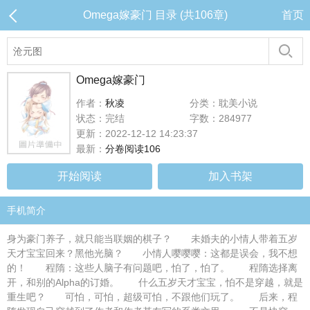
Omega嫁豪门 目录 (共106章)
首页
Omega嫁豪门
作者：
秋凌
分类：耽美小说
状态：完结
字数：284977
更新：2022-12-12 14:23:37
最新：
分卷阅读106
开始阅读
加入书架
手机简介
身为豪门养子，就只能当联姻的棋子？ 未婚夫的小情人带着五岁
天才宝宝回来？黑他光脑？ 小情人嘤嘤嘤：这都是误会，我不想
的！ 程隋：这些人脑子有问题吧，怕了，怕了。 程隋选择离
开，和别的Alpha的订婚。 什么五岁天才宝宝，怕不是穿越，就是
重生吧？ 可怕，可怕，超级可怕，不跟他们玩了。 后来，程