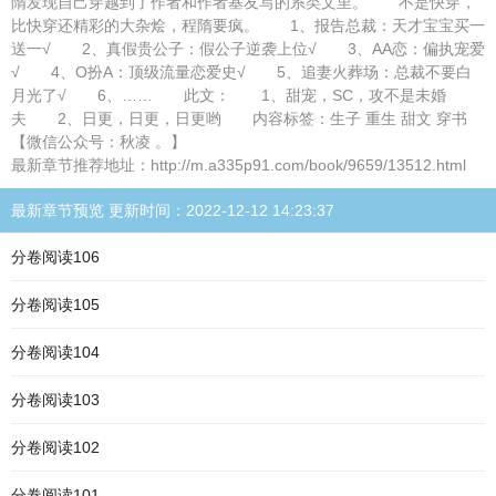
隋发现自己穿越到了作者和作者基友写的系类文里。 不是快穿，
比快穿还精彩的大杂烩，程隋要疯。 1、报告总裁：天才宝宝买一
送一√ 2、真假贵公子：假公子逆袭上位√ 3、AA恋：偏执宠爱
√ 4、O扮A：顶级流量恋爱史√ 5、追妻火葬场：总裁不要白
月光了√ 6、…… 此文： 1、甜宠，SC，攻不是未婚
夫 2、日更，日更，日更哟 内容标签：生子 重生 甜文 穿书
【微信公众号：秋凌 。】
最新章节推荐地址：http://m.a335p91.com/book/9659/13512.html
最新章节预览 更新时间：2022-12-12 14:23:37
分卷阅读106
分卷阅读105
分卷阅读104
分卷阅读103
分卷阅读102
分卷阅读101