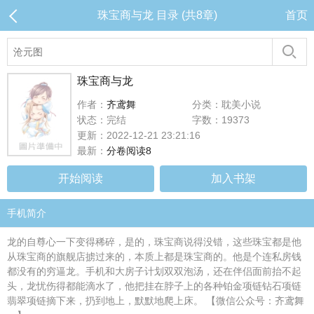
珠宝商与龙 目录 (共8章)
首页
珠宝商与龙
作者：
齐鸢舞
分类：耽美小说
状态：完结
字数：19373
更新：2022-12-21 23:21:16
最新：
分卷阅读8
开始阅读
加入书架
手机简介
龙的自尊心一下变得稀碎，是的，珠宝商说得没错，这些珠宝都是他
从珠宝商的旗舰店掳过来的，本质上都是珠宝商的。他是个连私房钱
都没有的穷逼龙。手机和大房子计划双双泡汤，还在伴侣面前抬不起
头，龙忧伤得都能滴水了，他把挂在脖子上的各种铂金项链钻石项链
翡翠项链摘下来，扔到地上，默默地爬上床。 【微信公众号：齐鸢舞