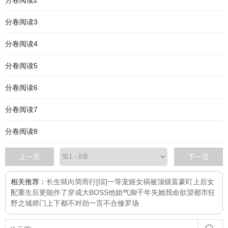
分卷阅读2
分卷阅读3
分卷阅读4
分卷阅读5
分卷阅读6
分卷阅读7
分卷阅读8
上一页
下一页
相关推荐：
长生狱
向简而行
[综]一等宠姬
女祸
被顶级富豪盯上后
女
配重生后更能作了
穿成大BOSS他姐
气御千年
失她我命
欲望都市狂
野之城
师门上下都不对劲
一言不合修罗场