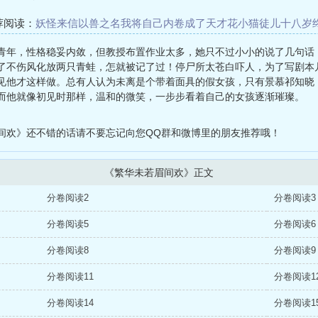
荐阅读：
妖怪来信
以兽之名
我将自己内卷成了天才
花小猫
徒儿十八岁
化于晨
催眠那些慕洋骚丝浪蹄
重生1956从厂医开始
那些年混过的日
青年，性格稳妥内敛，但教授布置作业太多，她只不过小小的说了几句话
了不伤风化放两只青蛙，怎就被记了过！停尸所太苍白吓人，为了写剧本
见他才这样做。总有人认为未离是个带着面具的假女孩，只有景慕祁知晓
而他就像初见时那样，温和的微笑，一步步看着自己的女孩逐渐璀璨。
间欢》还不错的话请不要忘记向您QQ群和微博里的朋友推荐哦！
《繁华未若眉间欢》正文
分卷阅读2
分卷阅读3
分卷阅读5
分卷阅读6
分卷阅读8
分卷阅读9
分卷阅读11
分卷阅读1
分卷阅读14
分卷阅读1