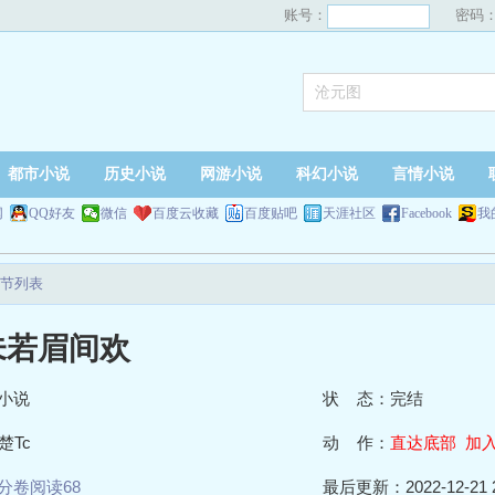
账号：
密码
都市小说
历史小说
网游小说
科幻小说
言情小说
网
QQ好友
微信
百度云收藏
百度贴吧
天涯社区
Facebook
我
节列表
未若眉间欢
小说
状 态：完结
楚Tc
动 作：
直达底部
加
分卷阅读68
最后更新：2022-12-21 2