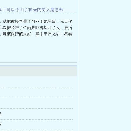
终于可以下山了
捡来的男人是总裁
子
我设计的妖魔世界
我的倾城小师姐
，就把教授气晕了可不干她的事，光天化
几次探险带了个面具吓鬼却吓了人，最后
，她被保护的太好。接手未离之后，看着
2
5