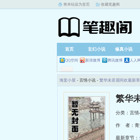
将本站设为首页
收藏笔趣阁
首页
玄幻小说
修真小说
QQ空间
新浪微博
腾讯微博
人人
海棠小屋
- 言情小说 -
繁华未若眉间欢最新章
繁华
分类：言情
作 者：青
最新章节：