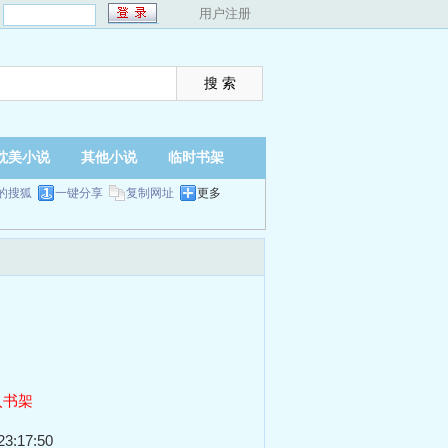
：
用户注册
耽美小说
其他小说
临时书架
的搜狐
一键分享
复制网址
更多
入书架
3:17:50