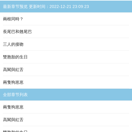
最新章节预览 更新时间：2022-12-21 23:09:23
兩根同時？
長尾巴和翹尾巴
三人的接吻
雙胞胎的生日
高閣與紅舌
兩隻狗崽崽
全部章节列表
兩隻狗崽崽
高閣與紅舌