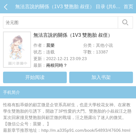
無法言說的關係（1V3 雙胞胎 叔侄） 目录 (共6章)
首页
無法言說的關係（1V3 雙胞胎 叔侄）
作者：
晨樂
分类：其他小说
状态：连载
字数：13387
更新：2022-12-21 23:09:23
最新：
兩根同時？
开始阅读
加入书架
手机简介
性格有點乖僻的顧芷微是企管系高材生，也是大學校花女神。在家教
學生雙胞胎的引誘下，開啟了3P性愛的大門。雙胞胎的小叔叔汪之懸
某次回家撞見雙胞胎與顧芷微的戰場，汪之懸露出了迷人的微笑。
【微信公众号：晨樂 。】
最新章节推荐地址：http://m.a335p91.com/book/54893/47606.html