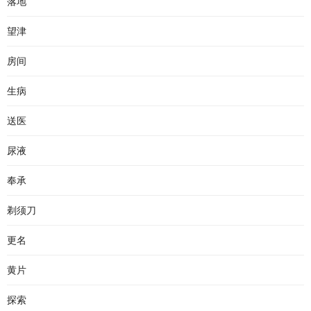
落地
望津
房间
生病
送医
尿液
奉承
剃须刀
更名
黄片
探索