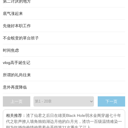
第二讨厌的地方
底气涨起来
先做好本职工作
不会蜕变的草台班子
时间焦虑
vlog高手诞生记
所谓的礼尚往来
意外再度降临
上一页
下一页
相关推荐：
渣了仙君之后
日在雄英
Black Hole
弱水金阁
穿越七十年
代之歌声撩人
墙角烛焰湖边月
他的白月光，渣功一百级
温情难染
一
朝为奴
婚内偷情
他带着金手指第21次重生了
江上