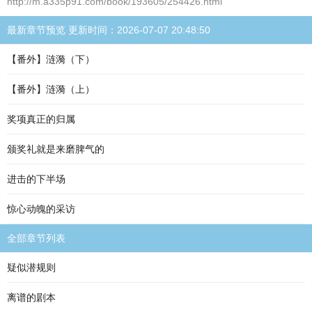
http://m.a335p91.com/book/193605/254426.html
最新章节预览 更新时间：2026-07-07 20:48:50
【番外】涟漪（下）
【番外】涟漪（上）
奖项真正的归属
颁奖礼就是来磨脾气的
进击的下半场
惊心动魄的采访
全部章节列表
疑似潜规则
离谱的剧本