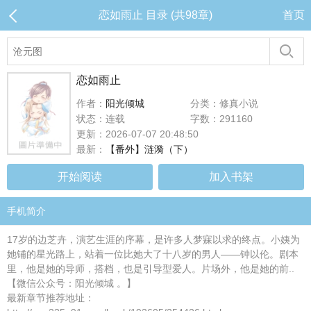
恋如雨止 目录 (共98章)
首页
恋如雨止
作者：
阳光倾城
分类：修真小说
状态：连载
字数：291160
更新：2026-07-07 20:48:50
最新：
【番外】涟漪（下）
开始阅读
加入书架
手机简介
17岁的边芝卉，演艺生涯的序幕，是许多人梦寐以求的终点。小姨为
她铺的星光路上，站着一位比她大了十八岁的男人——钟以伦。剧本
里，他是她的导师，搭档，也是引导型爱人。片场外，他是她的前..
【微信公众号：阳光倾城 。】
最新章节推荐地址：