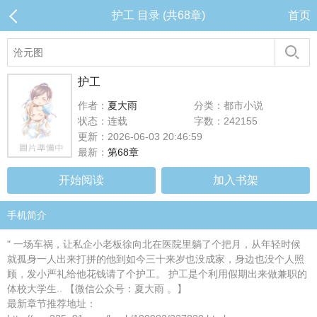
护工 目录 (共68章)
首页
护工
作者：
夏大雨
分类：都市小说
状态：连载
字数：242155
更新：2026-06-03 20:46:59
最新：
第68章
开始阅读
加入书架
手机简介
" 一场车祸，让私企小老板徐向北在医院里躺了个把月，从年轻时候
就孤身一人出来打拼的他到如今三十来岁也没成家，身边也没个人照
顾，发小严礼给他花钱请了个护工。 护工是个利用假期出来做兼职的
体校大学生.. 【微信公众号：夏大雨 。】
最新章节推荐地址：