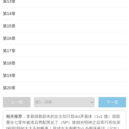
第13章
第14章
第15章
第16章
第17章
第18章
第19章
第20章
上一页
下一页
相关推荐：
拿着拯救剧本的女主却只想doi
矛盾体（1v1 微）
假面
重生七零年
被渣后男配黑化了（NP）
推倒光明神之后
乖巧等你亲
[校园]
我的太太不能断更！
穿成女主闺蜜怎么办
围床夜话（父女）