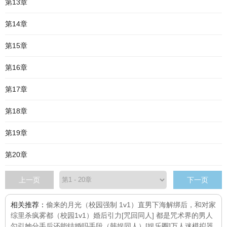
第13章
第14章
第15章
第16章
第17章
第18章
第19章
第20章
上一页
下一页
相关推荐：
偷来的月光（校园强制 1v1）
直男下海解绑后，和对家
综里杀疯
雾都（校园1v1）
婚后引力
[咒回同人] 都是咒术界的男人
勾引她
分手后还能结婚吗
手段
（韩娱同人）[娱乐圈]万人迷模拟器