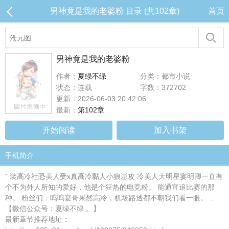
男神竟是我的老婆粉 目录 (共102章)
首页
男神竟是我的老婆粉
作者：
夏绿不绿
分类：都市小说
状态：连载
字数：372702
更新：2026-06-03 20:42:06
最新：
第102章
开始阅读
加入书架
手机简介
" 装高冷社恐美人受x真高冷黏人小狼崽攻 冷美人大明星宴明卿一直有
个不为外人所知的爱好，他是个狂热的电竞粉。 能通宵追比赛的那
种。 粉丝们：呜呜宴哥果然高冷，机场路透都不朝我们看一眼。 ..
【微信公众号：夏绿不绿 。】
最新章节推荐地址：