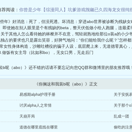
推荐阅读：
你曾是少年
【综漫同人】坑爹游戏
觊觎已久
四海龙女
很纯
轰炸机来临时
韶华帝姬NP
常驻热搜
穿成仙门里的恶毒小师妹
生那些年》好消息：死了，但没死透。坏消息：穿进abo世界被诊断为残缺女b
。即使她在别人眼里是个有残缺的beta，整天伏低做小给人跑腿，连最柔弱
的败类。关于其他人怎么看待她的林桠并不在意，驾轻就熟地给那位o装a的小
自私独占的要求也只是露出笑容，好脾气地问：“你们能给我什么呢？”怎样
正常女性身体构造，沙雕吐槽役的骗子人设，底层爬上来，无道德零真心，人
.做饭有女主导（比如和bo），无女口男，无走后门
b呢（abo）》还不错的话请不要忘记向您QQ群和微博里的朋友推荐哦
《你搁这和我装b呢（abo）》正文
易感期alpha护理手册
关于安抚易
讨厌alpha人之常情
关于那个o
天崩开局
乱成一团
道德在哪里底线在哪里
偷吃的注