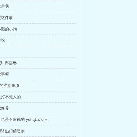
就是我
堂这件事
淋湿的小狗
难吃
我叫席嘉琳
意事项
家的注意事项
是打不死人的
我修养
是不道德的 уel ц1.c ō м
网络热门信息素