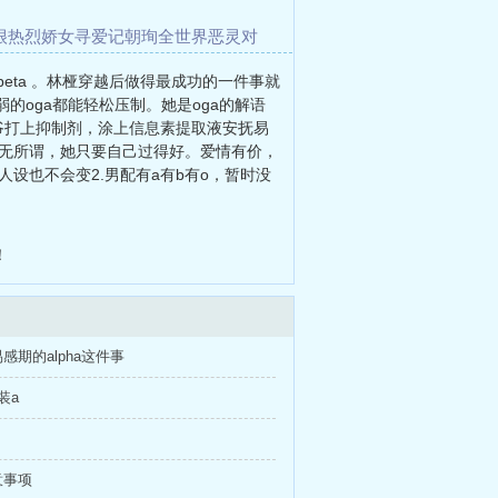
很热烈
娇女寻爱记
朝珣
全世界恶灵对
eta 。林桠穿越后做得最成功的一件事就
的oga都能轻松压制。她是oga的解语
少爷打上抑制剂，涂上信息素提取液安抚易
都无所谓，她只要自己过得好。爱情有价，
设也不会变2.男配有a有b有o，暂时没
！
感期的alpha这件事
装a
意事项