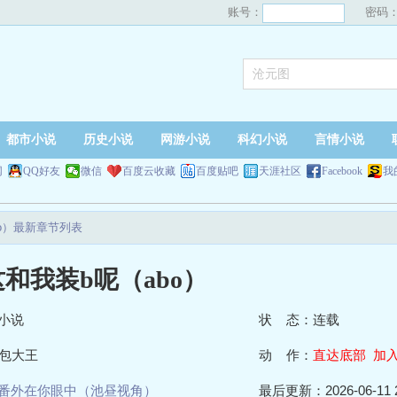
账号：
密码
都市小说
历史小说
网游小说
科幻小说
言情小说
网
QQ好友
微信
百度云收藏
百度贴吧
天涯社区
Facebook
我
o）最新章节列表
和我装b呢（abo）
小说
状 态：连载
包大王
动 作：
直达底部
加
番外在你眼中（池昼视角）
最后更新：2026-06-11 2