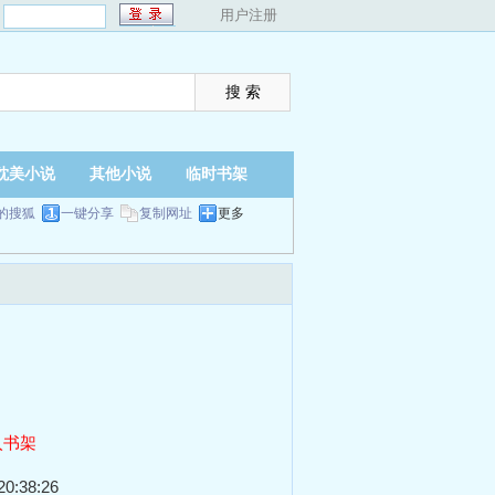
：
用户注册
耽美小说
其他小说
临时书架
的搜狐
一键分享
复制网址
更多
入书架
0:38:26