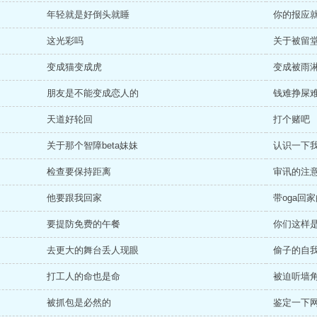
年轻就是好倒头就睡
你的报应
这光彩吗
关于被留
变成猫变成虎
变成被雨
朋友是不能变成恋人的
钱难挣屎
天道好轮回
打个赌吧
关于那个智障beta妹妹
认识一下
检查要保持距离
审讯的注
他要跟我回家
带oga回
要提防免费的午餐
你们这样
去更大的舞台丢人现眼
偷子的自
打工人的命也是命
被迫听墙角也
被抓包是必然的
鉴定一下