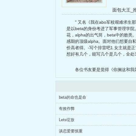
面包大王_
我宠爱有加
" 又名《我在abo军校艰难求
是以beta的身份考进了军事管理学院
花，alpha的出气筒，beta中
感期的顶级alpha。面对他们想要
价高者得。-写个排雷吧1.女主就是
想好有几个，能写几个是几个，全处3
各位书友要是觉得《你搁这和我装
beta的命也是命
有效作弊
Lets绽放
谈恋爱要慎重