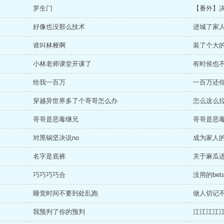
罗生门
【番外】
好像也没那么技术
进城了家
谁叫林桠啊
装了个大
小林老师课堂开课了
有时侯也
给我一百万
一百万还
穿越异世界多了个哥哥怎么办
怎么这么
哥哥是恶毒继兄
哥哥是恶
对黑锅坚决说no
成为家人
名字是底裤
关于麻瓜
巧巧巧巧合
没用的bet
睡觉时间不要到处乱跑
做人切记
我预判了你的预判
江江江江