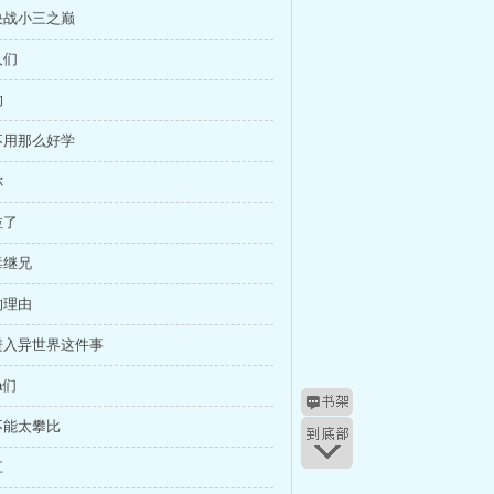
决战小三之巅
人们
的
不用那么好学
你
拉了
毒继兄
的理由
进入异世界这件事
a们
不能太攀比
江