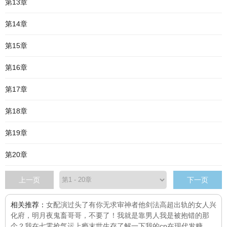
第13章
第14章
第15章
第16章
第17章
第18章
第19章
第20章
上一页
下一页
相关推荐：
女配演过头了
有你无求
审神者他剑法高超
出轨的女人
兴
化府，明月夜
鬼畜哥哥，不要了！
我就是靠男人
我是被抱错的那
个？
我在七零抢气运
上瘾
末世生存了解一下
我的cp在现代发糖