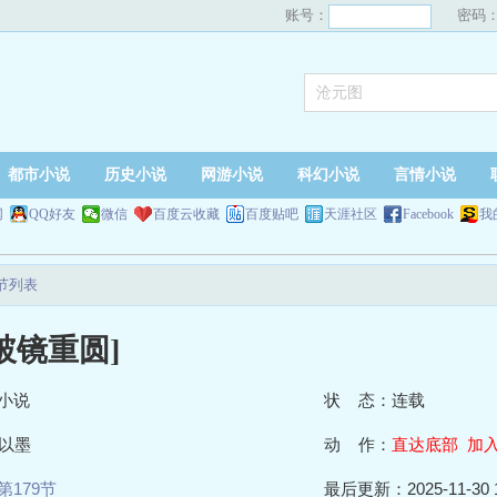
账号：
密码
都市小说
历史小说
网游小说
科幻小说
言情小说
网
QQ好友
微信
百度云收藏
百度贴吧
天涯社区
Facebook
我
节列表
破镜重圆]
小说
状 态：连载
以墨
动 作：
直达底部
加
第179节
最后更新：2025-11-30 1