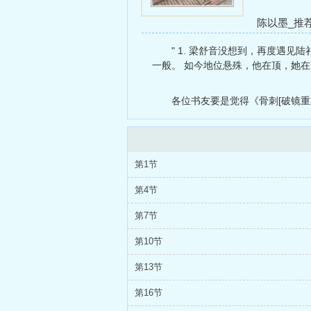
陈以墨_推
校】
乙女向
" 1. 梁舒音没想到，再度遇
一般。 如今地位悬殊，他在顶，她在底
各位书友要是觉得《骨刺[破镜重
第1节
第4节
第7节
第10节
第13节
第16节