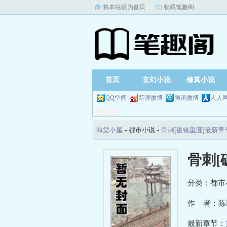
将本站设为首页
收藏笔趣阁
首页
玄幻小说
修真小说
QQ空间
新浪微博
腾讯微博
人人
海棠小屋
- 都市小说 -
骨刺[破镜重圆]最新章
骨刺[
分类：都市
作 者：陈
最新章节：