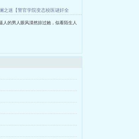
澜之迷【警官学院变态校医谜奸全
体内温度
瑶铃
气逼人的男人眼风漠然掠过她，似看陌生人