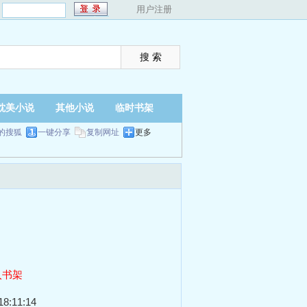
：
用户注册
耽美小说
其他小说
临时书架
的搜狐
一键分享
复制网址
更多
入书架
8:11:14