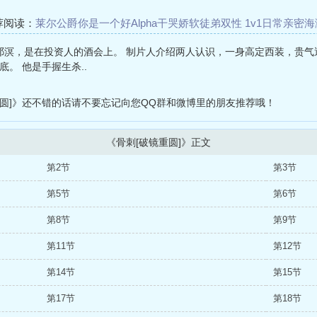
荐阅读：
莱尔公爵
你是一个好Alpha
干哭娇软徒弟双性 1v1
日常亲密
海
性游戏
宿舍蔷薇（4p）
谢春红1
石小小的快乐生活
新欢竟还是高中生
见陆祁溟，是在投资人的酒会上。 制片人介绍两人认识，一身高定西装，贵
。 他是手握生杀..
圆]》还不错的话请不要忘记向您QQ群和微博里的朋友推荐哦！
《骨刺[破镜重圆]》正文
第2节
第3节
第5节
第6节
第8节
第9节
第11节
第12节
第14节
第15节
第17节
第18节