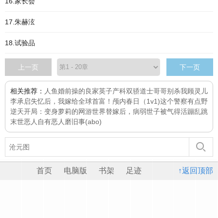
16.家长会
17.朱赫泫
18.试验品
上一页
下一页
相关推荐：
人鱼
婚前操的良家英子
产科双骄
道士哥哥别杀我
顾灵儿
李承启
失忆后，我嫁给全球首富！
颅内春日（1v1)
这个警察有点野
逆天开局：变身萝莉的网游世界
替嫁后，病弱世子被气得活蹦乱跳
末世恶人自有恶人磨
旧事(abo)
首页
电脑版
书架
足迹
↑返回顶部