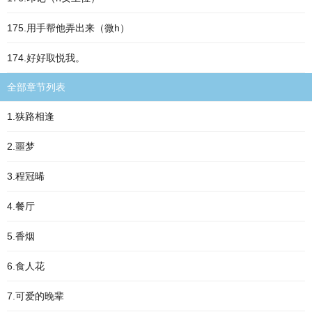
175.用手帮他弄出来（微h）
174.好好取悦我。
全部章节列表
1.狭路相逢
2.噩梦
3.程冠晞
4.餐厅
5.香烟
6.食人花
7.可爱的晚辈