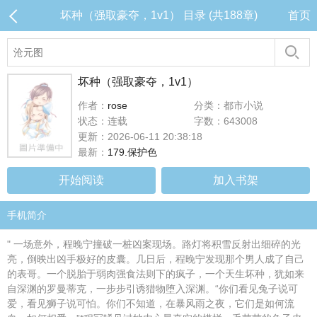
坏种（强取豪夺，1v1） 目录 (共188章)
首页
坏种（强取豪夺，1v1）
作者：
rose
分类：都市小说
状态：连载
字数：643008
更新：2026-06-11 20:38:18
最新：
179.保护色
开始阅读
加入书架
手机简介
" 一场意外，程晚宁撞破一桩凶案现场。路灯将积雪反射出细碎的光
亮，倒映出凶手极好的皮囊。几日后，程晚宁发现那个男人成了自己
的表哥。一个脱胎于弱肉强食法则下的疯子，一个天生坏种，犹如来
自深渊的罗曼蒂克，一步步引诱猎物堕入深渊。“你们看见兔子说可
爱，看见狮子说可怕。你们不知道，在暴风雨之夜，它们是如何流