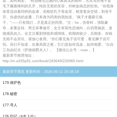
血，如何相爱。”*程冠晞见过她内心最真实的模样，毛茸茸的兔子皮
毛下藏着锋利的爪牙，纯良无害的笑容，对鲜血病态的狂热。“你我身
体里流动着同样的血液，劣根驻扎于骨血里，根茎复杂交错，割舍不
开。你虚伪的皮囊，只有身为同类的我知道。”疯子才最吸引疯
子。“——只有我们，才是真正的同类。”注：he，伪骨科，强取豪
夺，多重反转。男主坏事做尽，女主有双性恋倾向，白切黑疯批，道
德感高勿入。全文注重剧情线和感情线，前期肉较少，后期多。存稿
充裕不会弃坑，请放心食用。“你们看见兔子说可爱，看见狮子说可
怕。你们不知道，在暴风雨之夜，它们是如何流血，如何相爱。”出自
三岛由纪夫《萨德侯爵夫人》。 【微信公众号：rose 。】
最新章节推荐地址：
http://m.a335p91.com/book/183649/226965.html
最新章节预览 更新时间：2026-06-11 20:38:18
179.保护色
178.秘密
177.寻人
176.印记（h女上位）