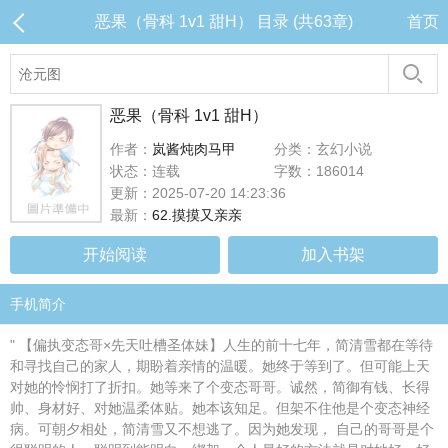
恶果（骨科 1v1 甜H） 目录 (共63章)
首页
恶果（骨科 1v1 甜H）
作者：
岚酱炖肉马甲
分类：玄幻小说
状态：连载
字数：186014
更新：2025-07-20 14:23:36
最新：
62.摸摸又亲亲
开始阅读
加入书架
手机简介
" 【偏执变态哥×先天吐槽圣体妹】人生的前十七年，简清雪都在等待
和寻找自己的家人，期盼着亲情的温暖。她终于等到了。但可能上天
对她的怜悯打了折扣。她等来了个变态哥哥。诚然，简御有钱、长得
帅、身材好、对她温柔体贴。她本该知足。但架不住他是个变态神经
病。可朝夕相处，简清雪又不想逃了。因为她发现， 自己的哥哥是个