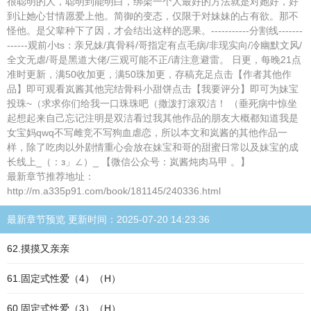
很聪明的人，聪明到能明白，绑架一个人最好的方法就是对她好，好
到让她心甘情愿爱上他。简御的变态，仅限于对妹妹的占有欲。那不
怪他。是父辈种下了因，才会结出这样的恶果。-----------分割线-------
------观前小ts：亲兄妹/真骨科/哥指定有点毛病/非现实向/冷幽默文风/
全文无虐/哥是黑道大佬/三观可能不正/请注意避雷。 日更，每晚21点
准时更新，满50收加更，满50珠加更，存稿充足点击【作者其他作
品】即可观看岚酱其他完结骨科小甜饼点击【我要评分】即可为妹宝
投珠~（求求你们给我一口珠珠吧（撒泼打滚双洁！ （垂死病中惊坐
起想起来自己忘记注明是双洁看过我其他作品的朋友大概都知道我是
女宝妈qwq不写雌竞不写狗血虐恋，所以本文和岚酱的其他作品一
样，除了吃肉以外剧情重心会放在妹宝和哥的甜蜜日常以及妹宝的成
长线上_（：з」∠）_ 【微信公众号：岚酱炖肉马甲 。】
最新章节推荐地址：
http://m.a335p91.com/book/181145/240336.html
最新章节预览 更新时间：2025-07-20 14:23:36
62.摸摸又亲亲
61.固定式性爱（4）（H）
60.固定式性爱（3）（H）