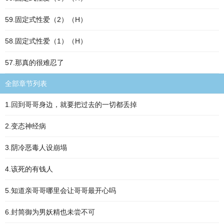
59.固定式性爱（2）（H）
58.固定式性爱（1）（H）
57.那真的很难忍了
全部章节列表
1.回到哥哥身边，就要把过去的一切都丢掉
2.变态神经病
3.阴冷恶毒人设崩塌
4.该死的有钱人
5.知道亲哥哥哪里会让哥哥最开心吗
6.封简御为男妖精也未尝不可