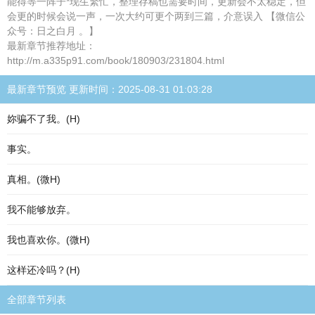
能得等一阵子*现生繁忙，整理存稿也需要时间，更新会不太稳定，但
会更的时候会说一声，一次大约可更个两到三篇，介意误入 【微信公
众号：日之白月 。】
最新章节推荐地址：
http://m.a335p91.com/book/180903/231804.html
最新章节预览 更新时间：2025-08-31 01:03:28
妳骗不了我。(H)
事实。
真相。(微H)
我不能够放弃。
我也喜欢你。(微H)
这样还冷吗？(H)
全部章节列表