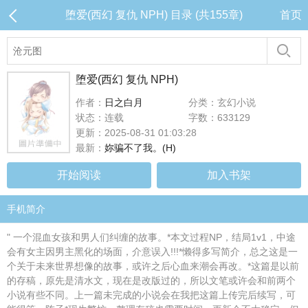
堕爱(西幻 复仇 NPH) 目录 (共155章)
首页
堕爱(西幻 复仇 NPH)
作者：
日之白月
分类：玄幻小说
状态：连载
字数：633129
更新：2025-08-31 01:03:28
最新：
妳骗不了我。(H)
开始阅读
加入书架
手机简介
" 一个混血女孩和男人们纠缠的故事。*本文过程NP，结局1v1，中途
会有女主因男主黑化的场面，介意误入!!!*懒得多写简介，总之这是一
个关于未来世界想像的故事，或许之后心血来潮会再改。*这篇是以前
的存稿，原先是清水文，现在是改版过的，所以文笔或许会和前两个
小说有些不同。上一篇未完成的小说会在我把这篇上传完后续写，可