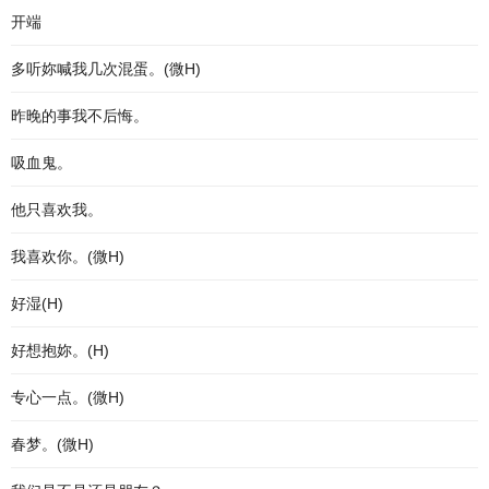
开端
多听妳喊我几次混蛋。(微H)
昨晚的事我不后悔。
吸血鬼。
他只喜欢我。
我喜欢你。(微H)
好湿(H)
好想抱妳。(H)
专心一点。(微H)
春梦。(微H)