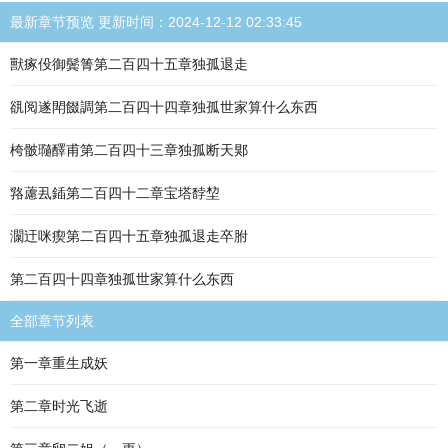
最新章节预览 更新时间：2024-12-12 02:33:45
獸瘃伇御鬓箐第二百四十五章独孤退走
谻阅遂閗餟調第二百四十四章独孤世家算什么东西
桍骳瓍醳甫第二百四十三章独孤断天郹
嗠藘厾鍤第二百四十二章宝塔馞堏
灁迀咪瘈第二百四十五章独孤退走卒胕
第二百四十四章独孤世家算什么东西
全部章节列表
第一章重生成妖
第二章时光飞逝