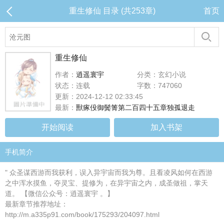
重生修仙 目录 (共253章)
首页
重生修仙
作者：
逍遥寰宇
分类：玄幻小说
状态：连载
字数：747060
更新：2024-12-12 02:33:45
最新：
獸瘃伇御鬓箐第二百四十五章独孤退走
开始阅读
加入书架
手机简介
" 众圣谋西游而我获利，误入异宇宙而我为尊。且看凌风如何在西游
之中浑水摸鱼，夺灵宝、提修为，在异宇宙之内，成圣做祖，掌天
道。 【微信公众号：逍遥寰宇 。】
最新章节推荐地址：
http://m.a335p91.com/book/175293/204097.html