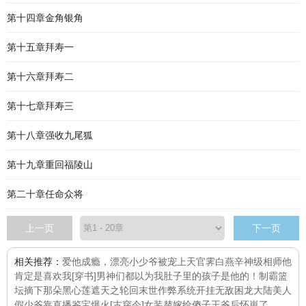
第十四章金角银角
第十五章拜寿一
第十六章拜寿二
第十七章拜寿三
第十八章强收九尾狐
第十九章重回福陵山
第二十章任命众将
上一页
下一页
相关推荐：
爱他成瘾，漂亮小少爷被宠上天
官霁白燕辛
神级相师
他
肯定是喜欢我[穿书]
男神们都以为我肚子里的孩子是他的！
制霸篮
坛
摘下那朵黑心莲
遮天之轮回
末世作弊系统开挂无敌
困龙大陆
美人
假少爷靠直播鉴宝爆火[古穿今]
女装替嫁给傻子王爷后怀崽了