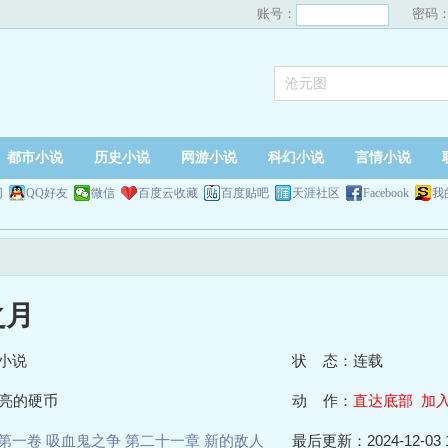
账号：
密码
都市小说
历史小说
网游小说
科幻小说
言情小说
网
QQ好友
微信
百度云收藏
百度贴吧
天涯社区
Facebook
我
之月
小说
状 态：连载
亮的硬币
动 作：
直达底部
加
第一卷 吸血鬼之争 第二十一章 新的敌人
最后更新：2024-12-03 1