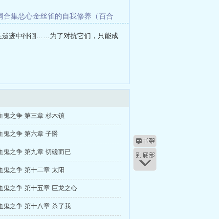
洞合集
恶心
金丝雀的自我修养（百合
情
快穿：治愈反派的奇怪方式（总受
在遗迹中徘徊……为了对抗它们，只能成
血鬼之争 第三章 杉木镇
血鬼之争 第六章 子爵
血鬼之争 第九章 切磋而已
血鬼之争 第十二章 太阳
血鬼之争 第十五章 巨龙之心
血鬼之争 第十八章 杀了我