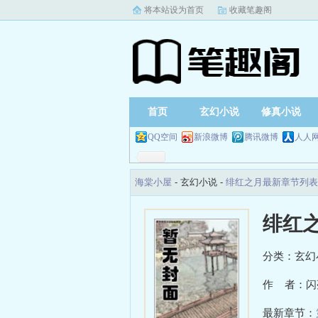
将本站设为首页
收藏笔趣阁
首页
玄幻小说
修真小说
QQ空间
新浪微博
腾讯微博
人人
海棠小屋
- 玄幻小说 -
绯红之月最新章节列表
绯红
分类：玄幻
作 者：闪
最新章节：