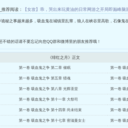
_推荐阅读：
【女攻】乖，哭出来
玩黄油的日常
网游之开局即巅峰
脑
穿）攻略——男色，请享用！
冥王的新娘
攻与攻的巅峰对决
危牢爱
妖异诡秘之事越来越多，吸血鬼在城镇里乱窜，狼人在峡谷里高歌，石像鬼
在我出差时被隔壁男生强行插入
还不错的话请不要忘记向您QQ群和微博里的朋友推荐哦！
《绯红之月》正文
第一卷 吸血鬼之争 第二章 催眠
第一卷 吸
第一卷 吸血鬼之争 第五章 猎魂
第一卷 吸
第一卷 吸血鬼之争 第八章 光辉圣堂
第一卷 吸
第一卷 吸血鬼之争 第十一章 大祭司
第一卷 吸
第一卷 吸血鬼之争 第十四章 尚未结束
第一卷 吸
第一卷 吸血鬼之争 第十七章 密滋曼女士
第一卷 吸