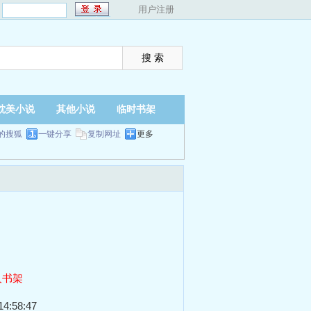
：
用户注册
耽美小说
其他小说
临时书架
的搜狐
一键分享
复制网址
更多
入书架
4:58:47