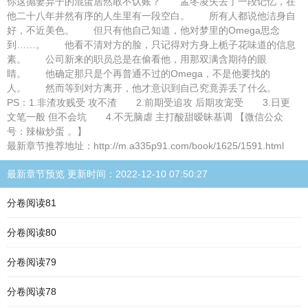
你这抛妻弃子的混蛋居然敢不认账？ 孟冬凌失去了一段记忆，在
他二十八年井然有序的人生里有一段空白。 所有人都说他洁身自
好，不近美色。 但只有他自己知道，他对梦里的Omega思念
到……。 他看不清对方的脸，只记得对方身上栀子花味道的信息
素。 公司新来的职员总是在偷看他，用那双满含期待的眼
睛。 他确定那只是个再普通不过的Omega，不是他要找的
人。 然而等到对方离开，他才意识到自己究竟弄丢了什么。
PS：1.非渣攻贱受 攻不渣 2.前期受追攻 后期攻宠受 3.日更
文笔一般 但不会坑 4.不无脑虐 主打酸甜暧昧基调 【微信公众
号：辣椒炒蛋 。】
最新章节推荐地址：http://m.a335p91.com/book/1625/1591.html
最新章节预览 更新时间：2022-12-10 07:50:27
分卷阅读81
分卷阅读80
分卷阅读79
分卷阅读78