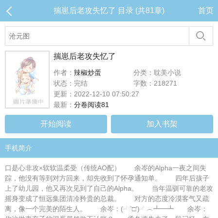
揣崽后老攻失忆了 目录 (共81章)
首页
揣崽后老攻失忆了
作者：
辣椒炒蛋
分类：耽美小说
状态：完结
字数：218271
更新：2022-12-10 07:50:27
最新：
分卷阅读81
开始阅读
加入书架
手机简介
口是心非攻×软软温柔受（传统AO配） 余岑的Alpha一夜之间失
踪，他没有等到对方回来，却先收到了怀孕通知单。 四年后孩子
上了幼儿园，他又再次见到了自己的Alpha。 当年温驯可靠的老攻
摇身变成了恒远集团清冷矜贵的总裁。 对方的态度冷漠客气又疏
离，像一个完美的陌生人。 余岑：(╯‵□′)╯︵┻━┻ 余岑：