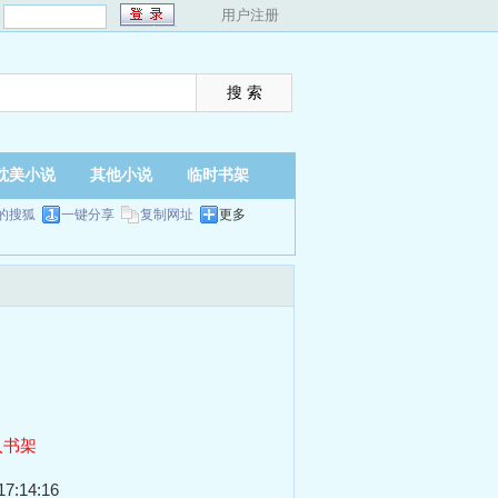
：
用户注册
耽美小说
其他小说
临时书架
的搜狐
一键分享
复制网址
更多
入书架
7:14:16