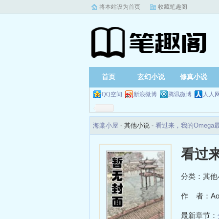
将本站设为首页
收藏笔趣阁
首页
玄幻小说
修真小说
QQ空间
新浪微博
腾讯微博
人人
海棠小屋
- 其他小说 -
看过来，我的Omega
看过来
分类：其他
作 者：Ao
最新章节：