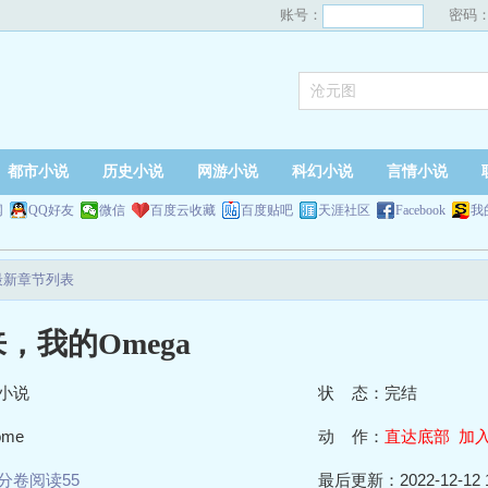
账号：
密码
都市小说
历史小说
网游小说
科幻小说
言情小说
网
QQ好友
微信
百度云收藏
百度贴吧
天涯社区
Facebook
我
最新章节列表
，我的Omega
小说
状 态：完结
me
动 作：
直达底部
加
分卷阅读55
最后更新：2022-12-12 1