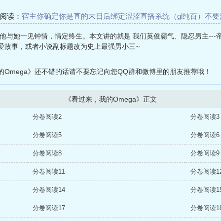
荐阅读：
宿主你确定你是直的
末日后绑定涩涩直播系统（gl纯百）
不要
个掌
[快穿]大兄弟，你的头呢
我，熊猫，揣崽跑不掉了
穿成偏执大妖
处。他与她一见钟情，情定终生。本文讲的就是 我们英俊霸气、隐忍男主--
纯爱（剧情向快穿h）
撬墙角（高H）
爱故事，或者小说副标题改为史上最强男小三~
Omega》还不错的话请不要忘记向您QQ群和微博里的朋友推荐哦！
《看过来，我的Omega》正文
分卷阅读2
分卷阅读3
分卷阅读5
分卷阅读6
分卷阅读8
分卷阅读9
分卷阅读11
分卷阅读1
分卷阅读14
分卷阅读1
分卷阅读17
分卷阅读1