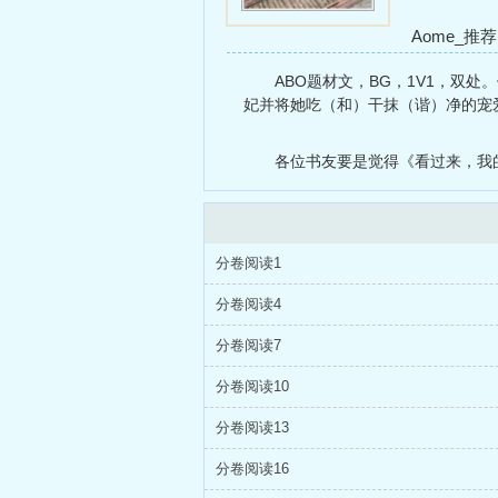
Aome_推
只想为爱鼓
ABO题材文，BG，1V1，双
在快穿里找
妃并将她吃（和）干抹（谐）净的宠
各位书友要是觉得《看过来，我的
分卷阅读1
分卷阅读4
分卷阅读7
分卷阅读10
分卷阅读13
分卷阅读16