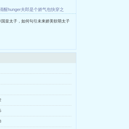
清醒
hunger
夫郎是个娇气包
快穿之
的傀儡娃娃
妖孽国师的病美人小咸鱼
-帝国皇太子，如何勾引未来娇美软萌太子
2
5
8