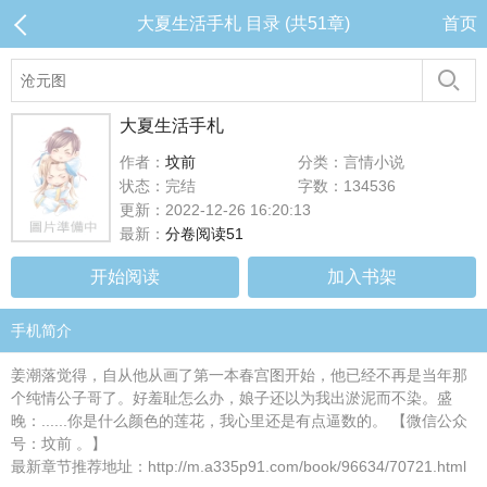
大夏生活手札 目录 (共51章)
首页
大夏生活手札
作者：
坟前
分类：言情小说
状态：完结
字数：134536
更新：2022-12-26 16:20:13
最新：
分卷阅读51
开始阅读
加入书架
手机简介
姜潮落觉得，自从他从画了第一本春宫图开始，他已经不再是当年那
个纯情公子哥了。好羞耻怎么办，娘子还以为我出淤泥而不染。盛
晚：......你是什么颜色的莲花，我心里还是有点逼数的。 【微信公众
号：坟前 。】
最新章节推荐地址：http://m.a335p91.com/book/96634/70721.html