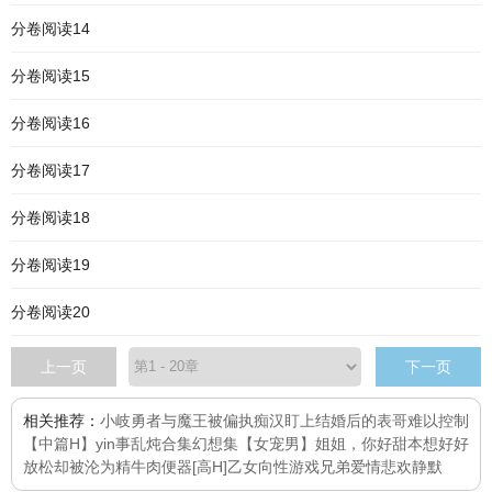
分卷阅读14
分卷阅读15
分卷阅读16
分卷阅读17
分卷阅读18
分卷阅读19
分卷阅读20
上一页
下一页
相关推荐：
小岐
勇者与魔王
被偏执痴汉盯上
结婚后的表哥
难以控制
【中篇H】yin事乱炖合集
幻想集【女宠男】
姐姐，你好甜
本想好好
放松却被沦为精牛肉便器[高H]
乙女向性游戏
兄弟爱情
悲欢静默