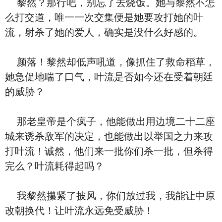
黎然？那行吧，别忘了去烧饭。她与黎然不怎
么打交道，唯一一次交集便是她要攻打她的叶
流，射杀了她的爱人，确实是没什么好感的。
颜落！黎然却低声吼道，像抓住了救命稻草，
她急促地喘了口气，叶流是否如今还在受着朝廷
的威胁？
那老皇帝是个疯子，他能做出用边境二十二座
城来诱杀敌军的决定，也能做出以举国之力来攻
打叶流！诚然，他们来一批你们杀一批，但杀得
完么？叶流耗得起吗？
我黎然攥紧了披风，你们放过我，我能让中原
改朝换代！让叶流永远免受威胁！