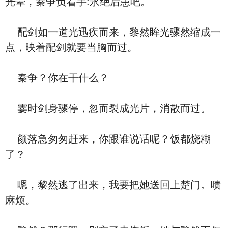
光晕，秦争负着手:永绝后患吧。
配剑如一道光迅疾而来，黎然眸光骤然缩成一
点，映着配剑就要当胸而过。
秦争？你在干什么？
霎时剑身骤停，忽而裂成光片，消散而过。
颜落急匆匆赶来，你跟谁说话呢？饭都烧糊
了？
嗯，黎然逃了出来，我要把她送回上楚门。啧
麻烦。