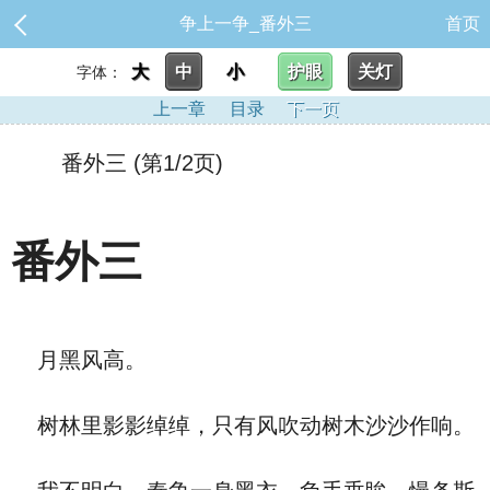
争上一争_番外三
首页
大
中
小
护眼
关灯
字体：
上一章
目录
下一页
番外三 (第1/2页)
番外三
月黑风高。
树林里影影绰绰，只有风吹动树木沙沙作响。