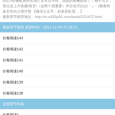
回忆+群像配角的出现打赏章后半段，我真的要飚剧情了！糊手写文，
请点击上方收藏/留言/（这两个很重要）评分也可以ღ( ´･ᴗ･` )都會狗
血女性向心情抒發 【微信公众号：好多彩虹屁 。】
最新章节推荐地址：http://m.a335p91.com/book/221/472.html
最新章节预览 更新时间：2022-12-09 23:38:21
分卷阅读143
分卷阅读142
分卷阅读141
分卷阅读140
分卷阅读139
分卷阅读138
全部章节列表
分卷阅读1