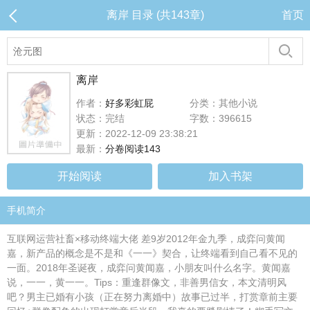
离岸 目录 (共143章)
首页
离岸
作者：
好多彩虹屁
分类：其他小说
状态：完结
字数：396615
更新：2022-12-09 23:38:21
最新：
分卷阅读143
开始阅读
加入书架
手机简介
互联网运营社畜×移动终端大佬 差9岁2012年金九季，成弈问黄闻
嘉，新产品的概念是不是和《一一》契合，让终端看到自己看不见的
一面。2018年圣诞夜，成弈问黄闻嘉，小朋友叫什么名字。黄闻嘉
说，一一，黄一一。Tips：重逢群像文，非善男信女，本文清明风
吧？男主已婚有小孩（正在努力离婚中）故事已过半，打赏章前主要