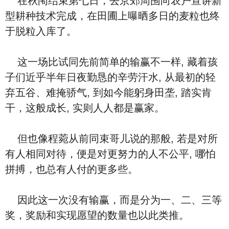
在秋闱结束第七日，去京郊周围向农户宣讲新
型耕种技术完成，在田圃上曝晒多日的麦粒也终
于脱粒入库了。
这一场比试同先前简单的输赢不一样, 藏着孩
子们近乎半年日夜勤恳的辛劳汗水, 从最初的轻
弃五谷、难掩骄气, 到如今能躬身田垄, 踏实肯
干，这般成长, 实则人人都是赢家。
但也像程菀从前同束哥儿说的那般, 若是对所
有人相同对待，便是对更努力的人不公平, 哪怕
拼搏，也总有人付的更多些。
因此这一次没有输赢，而是分为一、二、三等
奖，奖励和实现愿望的数量也以此类推。