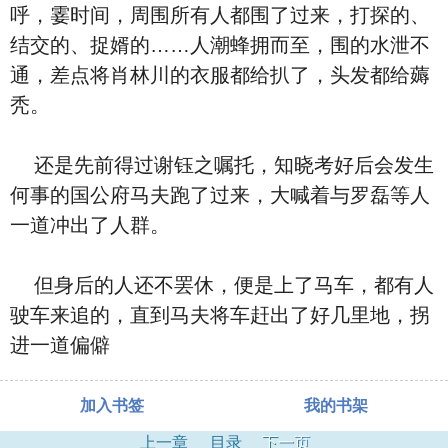
呼，霎时间，周围所有人都围了过来，打探的、
结交的、捉婿的……人潮蜂拥而至，围的水泄不
通，差点将肖林川的衣服都给扒了，头发都给薅
秃。
还是先前得过谢钰之嘱托，知晓考好后会发生
何事的国公府马夫跑了过来，大喊着与罗磊等人
一道冲出了人群。
但身后的人还不罢休，便是上了马车，都有人
驶车来追的，直到马夫将车赶出了好几里地，拐
进一道偏僻
加入书签
我的书架
上一章
目录
下一页