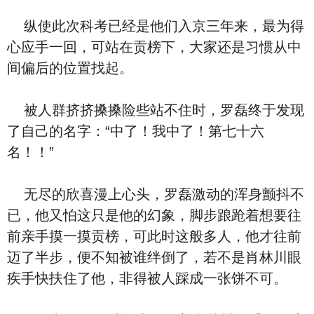
纵使此次科考已经是他们入京三年来，最为得
心应手一回，可站在贡榜下，大家还是习惯从中
间偏后的位置找起。
被人群挤挤搡搡险些站不住时，罗磊终于发现
了自己的名字：“中了！我中了！第七十六
名！！”
无尽的欣喜漫上心头，罗磊激动的浑身颤抖不
已，他又怕这只是他的幻象，脚步踉跄着想要往
前亲手摸一摸贡榜，可此时这般多人，他才往前
迈了半步，便不知被谁绊倒了，若不是肖林川眼
疾手快扶住了他，非得被人踩成一张饼不可。