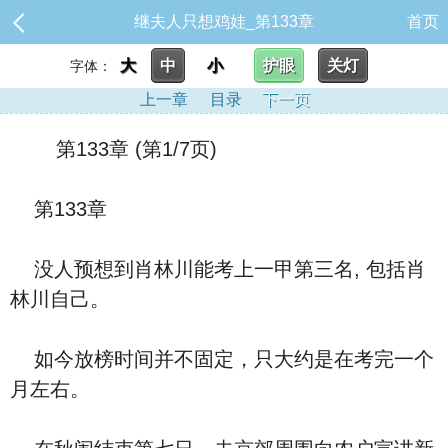
继夫人只想鸡娃_第133章
首页
大
中
小
护眼
关灯
字体：
上一章
目录
下一页
第133章 (第1/7页)
第133章
没人预想到肖林川能考上一甲第三名, 包括肖
林川自己。
如今放榜时间并不固定，只大约是在考完一个
月左右。