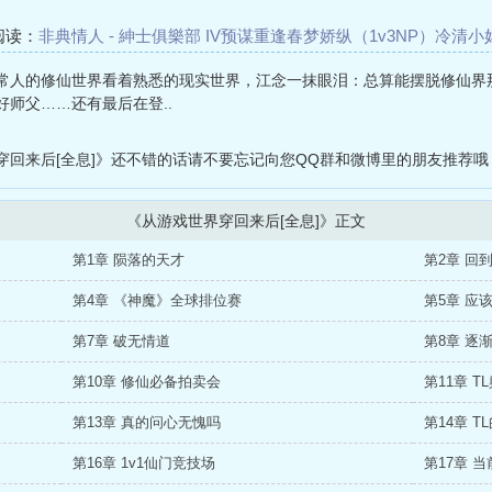
阅读：
非典情人 - 紳士俱樂部 IV
预谋重逢
春梦
娇纵（1v3NP）
冷清小
白糖（1v1）
为什么不爱我
[大航海时代4》(李华梅x蒂雅同人) Seredi
常人的修仙世界看着熟悉的现实世界，江念一抹眼泪：总算能摆脱修仙界
[快穿]
师父……还有最后在登..
穿回来后[全息]》还不错的话请不要忘记向您QQ群和微博里的朋友推荐哦
《从游戏世界穿回来后[全息]》正文
第1章 陨落的天才
第2章 回
第4章 《神魔》全球排位赛
第5章 应
第7章 破无情道
第8章 逐
第10章 修仙必备拍卖会
第11章 T
第13章 真的问心无愧吗
第14章 T
第16章 1v1仙门竞技场
第17章 当