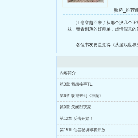
照桥_推荐
的狗
大奶兔
江念穿越回来了从那个没几个正
裁是冷文霸主
妹，毒舌刻薄的好师弟，虚情假意的好
各位书友要是觉得《从游戏世界
内容简介
第3章 我想接手TL。
第6章 欢迎来到《神魔》
第9章 天赋型玩家
第12章 反击开始！
第15章 仙昙秘境即将开放