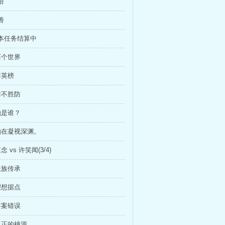
语
善
副本任务结算中
两个世界
群英榜
防不胜防
她是谁？
 她在凝视深渊。
念 vs 许笑闻(3/4)
妖族传承
理想据点
答案错误
 真正的桃源