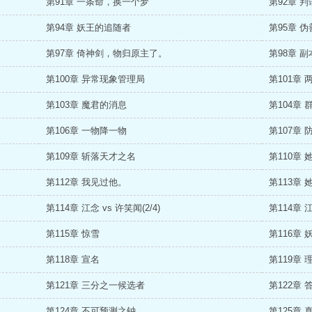
第91章 一条命，换一个梦
第92章 判
第94章 妖王的追随者
第95章 伪
第97章 倚神剑，物归原主了。
第98章 
第100章 异常现象管理局
第101章 
第103章 魔君的消息
第104章 
第106章 一物降一物
第107章 
第109章 斩落天才之名
第110章 
第112章 我见过他。
第113章
第114章 江念 vs 许笑闻(2/4)
第114章 江
第115章 惊雪
第116章 
第118章 宣名
第119章 
第121章 三分之一候选者
第122章 
第124章 不可预测之钟
第125章