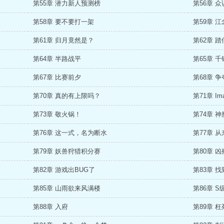
第55章 潜力新人预测榜
第56章 
第58章 要不要打一架
第59章 江
第61章 归月竟然是？
第62章 
第64章 半路战平
第65章 
第67章 比赛前夕
第68章 
第70章 真的有上限吗？
第71章 I
第73章 敬火锅！
第74章 神
第76章 这一式，名为断水
第77章 
第79章 妖兽狩猎积分赛
第80章 
第82章 游戏出BUG了
第83章 
第85章 山雨欲来风满楼
第86章 
第88章 入府
第89章 