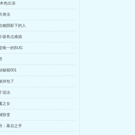
 本色出演
天阶身法
站在她阴影下的人
这小孩有点难搞
她是唯一的BUG
君
创秘籍001
谁被掉包了
要个说法
仙魔之女
王城惊变
称号：幕后之手