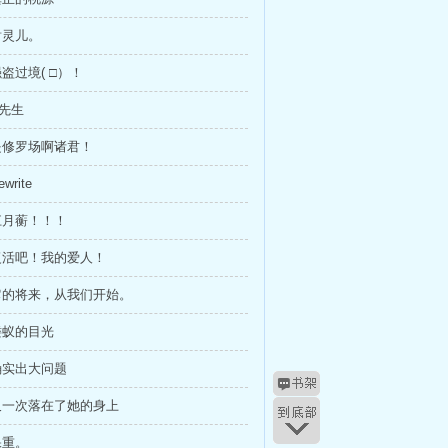
谢灵儿。
强盗过境( □）！
R先生
 是修罗场啊诸君！
write
 江月蘅！！！
 复活吧！我的爱人！
 它的将来，从我们开始。
 蝼蚁的目光
 确实出大问题
 又一次落在了她的身上
保重。