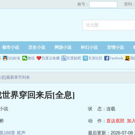
账号：
密码
都市小说
历史小说
网游小说
科幻小说
言情小说
网
QQ好友
微信
百度云收藏
百度贴吧
天涯社区
Facebook
我
全息]最新章节列表
世界穿回来后[全息]
小说
状 态：连载
桥
动 作：
直达底部
加
第168章 尾声
最后更新：2026-07-08 1