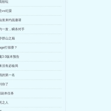
众说纷纭
念vs纪晏
踏仙发来约战邀请
千钧一发，瞬杀对手
争夺群山之巅
mage打假赛？
魔3.0版本预告
从来没有必输局
凶残的第一名
找到你了
S级副本任务
枉死之人