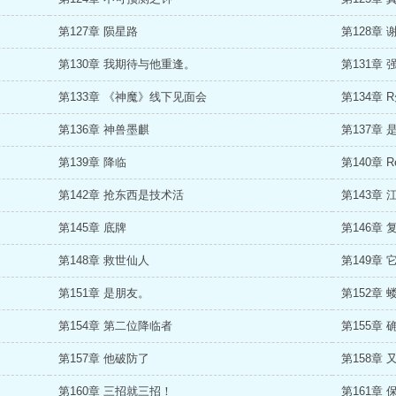
第127章 陨星路
第128章 
第130章 我期待与他重逢。
第131章 
第133章 《神魔》线下见面会
第134章 
第136章 神兽墨麒
第137章
第139章 降临
第140章 Re
第142章 抢东西是技术活
第143章
第145章 底牌
第146章
第148章 救世仙人
第149章
第151章 是朋友。
第152章
第154章 第二位降临者
第155章
第157章 他破防了
第158章
第160章 三招就三招！
第161章 