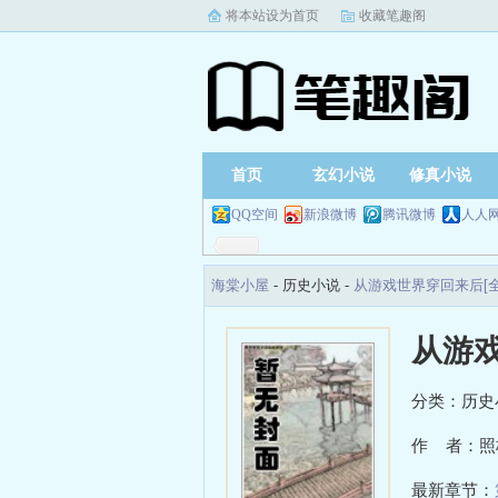
将本站设为首页
收藏笔趣阁
首页
玄幻小说
修真小说
QQ空间
新浪微博
腾讯微博
人人
海棠小屋
- 历史小说 -
从游戏世界穿回来后[
从游戏
分类：历史
作 者：照
最新章节：