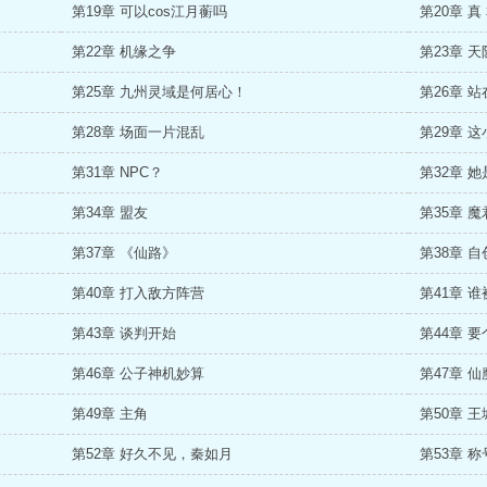
第19章 可以cos江月蘅吗
第20章 真
第22章 机缘之争
第23章 
第25章 九州灵域是何居心！
第26章 
第28章 场面一片混乱
第29章 
第31章 NPC？
第32章 
第34章 盟友
第35章 魔
第37章 《仙路》
第38章 自
第40章 打入敌方阵营
第41章 
第43章 谈判开始
第44章 
第46章 公子神机妙算
第47章 
第49章 主角
第50章 
第52章 好久不见，秦如月
第53章 