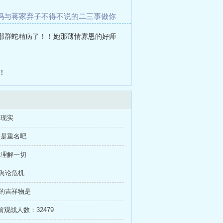
妈与蒋家弃子不得不说的二三事
做你
pity（双性）
操逼108式
隐月袭影
总
那群蛇精病了！！她那薄情寡恩的好师
！
到现实
该是重名吧
渐理解一切
L舆论危机
L的吉祥物是
前观战人数：32479