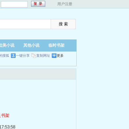
：
用户注册
耽美小说
其他小说
临时书架
的搜狐
一键分享
复制网址
更多
入书架
7:53:58