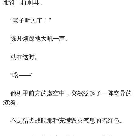
命符一样刺耳。
“老子听见了！”
陈凡烦躁地大吼一声。
就在这时。
“嗡——”
他机甲前方的虚空中，突然泛起了一阵奇异的
涟漪。
不是猎犬战舰那种充满毁灭气息的暗红色。