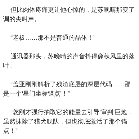
但比肉体疼痛更让他心惊的，是苏晚晴那变了
调的尖叫声。
“老板……那不是普通的晶体！”
通讯器那头，苏晚晴的声音抖得像秋风里的落
叶。
“盖亚刚刚解析了残渣底层的深层代码……那
是一个‘星门坐标锚点’！”
“您刚才强行抽取它的能量去引导‘审判’巨炮，
虽然抹除了猎犬舰队，但也彻底激活了那个锚
点！”