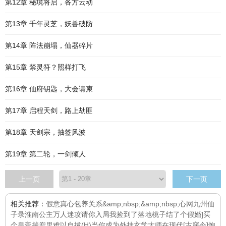
第12章 秘境将启，各方云动
第13章 千年灵芝，妖兽破防
第14章 阵法崩塌，仙器碎片
第15章 禁灵符？照样打飞
第16章 仙府钥匙，大会请柬
第17章 启程天剑，路上劫匪
第18章 天剑宗，抽签风波
第19章 第二轮，一剑倾人
上一页
下一页
相关推荐：
假意真心
包养关系&amp;nbsp;&amp;nbsp;心网
九州仙
子录
淮南公主
万人迷攻请你入局
我捡到了落地桃子
结了个假婚]
买
个皇帝揣兜里
难以自拔(H)
当你成为外挂
玄学大师在现代[古穿今]
炮