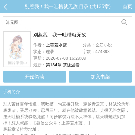
别惹我！我一吐槽就无敌 目录 (共135章)
首页
别惹我！我一吐槽就无敌
作者：
上善若水蓝
分类：玄幻小说
状态：连载
字数：474893
更新：2026-07-08 16:29:09
最新：
第134章 茶还温着
开始阅读
加入书架
手机简介
别人苦修百年悟道，我吐槽一句直接升级！穿越青云宗，林缺沦为垫
底废柴，受尽欺凌，忍辱三年。就在他被肆意践踏、走投无路之际，
逆天吐槽系统骤然觉醒！同步解锁万法不灭神体，诸天嘴炮法则加
持！怼人就能.. 【微信公众号：上善若水蓝 。】
最新章节推荐地址：