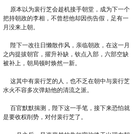
原本以为裴行芝会趁机接手朝堂，成为下一个
把持朝政的李相，不曾想他却因伤告假，足有一
月没来上朝。
陛下一改往日懒散作风，亲临朝政，在这一月
之内提拔朝官，擢升补缺，钦点入部，六部空缺
被补上，朝局顿时焕然一新。
这其中有裴行芝的人，也不乏在朝中与裴行芝
水火不容多次弹劾他的清流之派。
百官默默揣测，陛下这一手笔，接下来恐怕就
是要收权削势，对付裴行芝了。