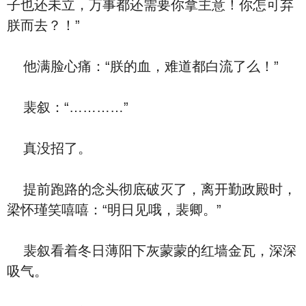
子也还未立，万事都还需要你拿主意！你怎可弃
朕而去？！”
他满脸心痛：“朕的血，难道都白流了么！”
裴叙：“…………”
真没招了。
提前跑路的念头彻底破灭了，离开勤政殿时，
梁怀瑾笑嘻嘻：“明日见哦，裴卿。”
裴叙看着冬日薄阳下灰蒙蒙的红墙金瓦，深深
吸气。