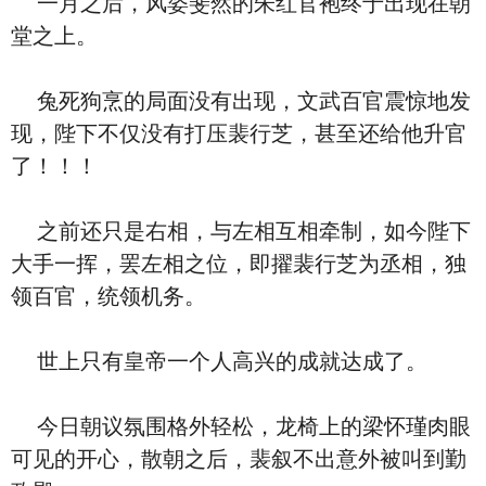
一月之后，风姿斐然的朱红官袍终于出现在朝
堂之上。
兔死狗烹的局面没有出现，文武百官震惊地发
现，陛下不仅没有打压裴行芝，甚至还给他升官
了！！！
之前还只是右相，与左相互相牵制，如今陛下
大手一挥，罢左相之位，即擢裴行芝为丞相，独
领百官，统领机务。
世上只有皇帝一个人高兴的成就达成了。
今日朝议氛围格外轻松，龙椅上的梁怀瑾肉眼
可见的开心，散朝之后，裴叙不出意外被叫到勤