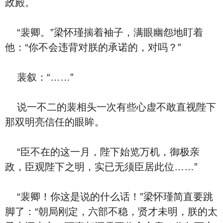
政殿。
“裴卿。”梁怀瑾揣着袖子，满眼幽怨地盯着
他：“你不会违背对朕的承诺的，对吗？”
裴叙：“……”
说一不二的裴相头一次有些心虚不敢直视陛下
那双明亮信任的眼眸。
“臣不在的这一月，陛下始览万机，御极亲
政，臣观陛下之明，实已无须臣居此位……”
“裴卿！你这是说的什么话！”梁怀瑾简直要跳
脚了：“朝局刚定，六部不稳，贤才未明，朕的太