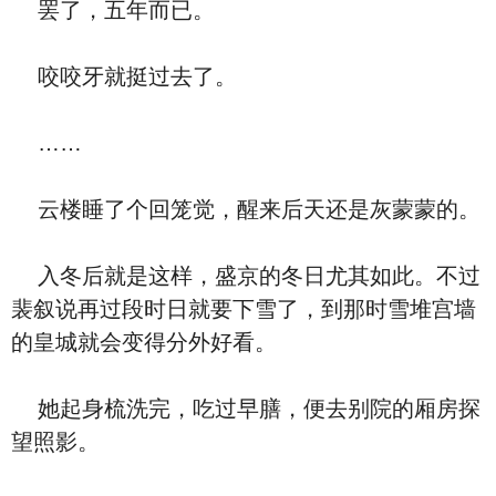
罢了，五年而已。
咬咬牙就挺过去了。
……
云楼睡了个回笼觉，醒来后天还是灰蒙蒙的。
入冬后就是这样，盛京的冬日尤其如此。不过
裴叙说再过段时日就要下雪了，到那时雪堆宫墙
的皇城就会变得分外好看。
她起身梳洗完，吃过早膳，便去别院的厢房探
望照影。