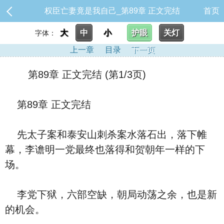
权臣亡妻竟是我自己_第89章 正文完结
首页
大
中
小
护眼
关灯
字体：
上一章
目录
下一页
第89章 正文完结 (第1/3页)
第89章 正文完结
先太子案和泰安山刺杀案水落石出，落下帷
幕，李谵明一党最终也落得和贺朝年一样的下
场。
李党下狱，六部空缺，朝局动荡之余，也是新
的机会。