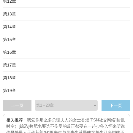
第12章
第13章
第14章
第15章
第16章
第17章
第18章
第19章
上一页
下一页
相关推荐：
我爱你那么多
总理夫人的女士香烟
[TSN社交网络]错乱
时空
）[综恐]捡肥皂要选不伤受的
反正都要在一起
少爷入怀来
听说
你是外星人
天价新郎(H)
甄先生与吴先生
苏墨的穿越生活
光脚的还