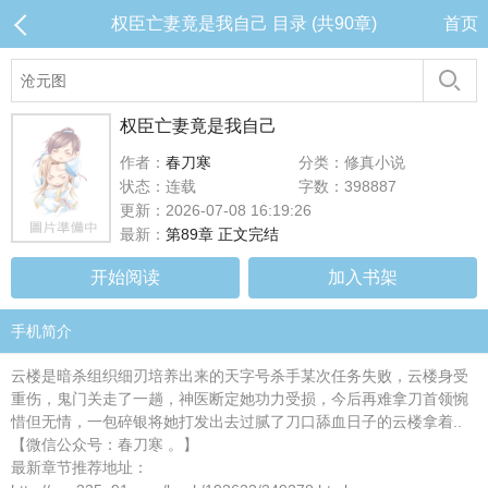
权臣亡妻竟是我自己 目录 (共90章)
首页
权臣亡妻竟是我自己
作者：
春刀寒
分类：修真小说
状态：连载
字数：398887
更新：2026-07-08 16:19:26
最新：
第89章 正文完结
开始阅读
加入书架
手机简介
云楼是暗杀组织细刃培养出来的天字号杀手某次任务失败，云楼身受
重伤，鬼门关走了一趟，神医断定她功力受损，今后再难拿刀首领惋
惜但无情，一包碎银将她打发出去过腻了刀口舔血日子的云楼拿着..
【微信公众号：春刀寒 。】
最新章节推荐地址：