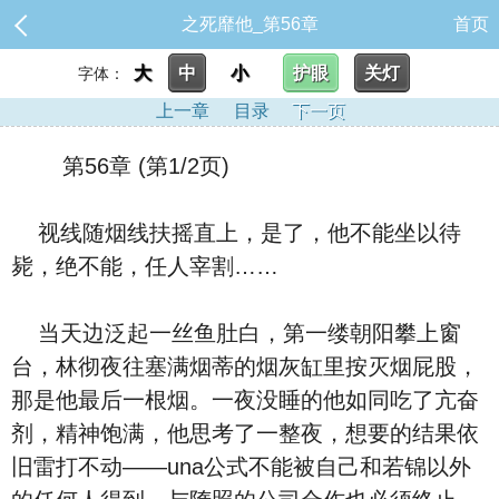
之死靡他_第56章
首页
大
中
小
护眼
关灯
字体：
上一章
目录
下一页
第56章 (第1/2页)
视线随烟线扶摇直上，是了，他不能坐以待
毙，绝不能，任人宰割……
当天边泛起一丝鱼肚白，第一缕朝阳攀上窗
台，林彻夜往塞满烟蒂的烟灰缸里按灭烟屁股，
那是他最后一根烟。一夜没睡的他如同吃了亢奋
剂，精神饱满，他思考了一整夜，想要的结果依
旧雷打不动——una公式不能被自己和若锦以外