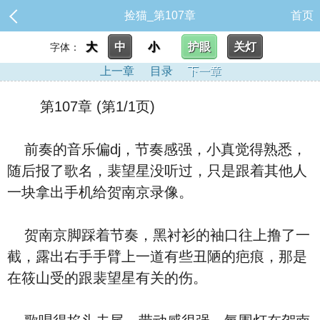
捡猫_第107章
首页
大
中
小
护眼
关灯
字体：
上一章
目录
下一章
第107章 (第1/1页)
前奏的音乐偏dj，节奏感强，小真觉得熟悉，
随后报了歌名，裴望星没听过，只是跟着其他人
一块拿出手机给贺南京录像。
贺南京脚踩着节奏，黑衬衫的袖口往上撸了一
截，露出右手手臂上一道有些丑陋的疤痕，那是
在筱山受的跟裴望星有关的伤。