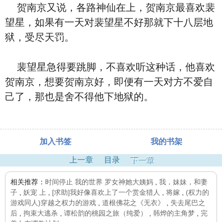
贺南京又说，各路神仙在上，贺南京最喜欢裴
望星，如果有一天对裴望星不好那就下十八层地
狱，受尽天罚。
裴望星急得要跳脚，不喜欢听这种话，他喜欢
贺南京，想要贺南京好，即便有一天对方不爱自
己了，那也是舍不得他下地狱的。
加入书签
我的书架
上一章
目录
下一章
相关推荐：
时间停止 我的世界 罗女神她大姨妈
,
我，妹妹，和妻
子
,
妖宠 上
,
[求助]我好像喜欢上了一个赏金猎人
,
将嫁
,
(权力的
游戏同人)穿越之权力的游戏
,
道根佛花之《无衣》
,
失去尾巴之
后
,
拘束大逃杀
,
谭松韵的桃园之旅（纯爱）
,
韩烨的主角梦
,
完