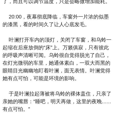
了，而且可以调节温度，只是会略微增加能耗。
20:00，夜幕彻底降临，车窗外一片浓的似墨
的漆黑，看的时间久了让人心底发毛。
叶澜打开车内的顶灯，关闭了车窗，和乌蛉一
起缩在后座放倒的“床”上。万籁俱寂，只有彼此
的呼吸声清晰可闻。乌蛉很自觉得脱光了自己，
在灯光微弱的车里，她通体素白，一双大而黑的
眼睛目光幽幽地盯着叶澜，面无表情。叶澜觉得
她有点可怕，可能是环境的影响。
于是叶澜拉起薄被将乌蛉的裸体盖住，只亲了
亲她的嘴唇：“睡吧，明天再做，这里的夜晚......
有点可怕。”