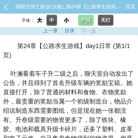
阈限空间之旅(gl 扶她)_第24章【公路求生游戏】day1日常
首页
大
中
小
护眼
关灯
字体：
上一章
目录
下一章
第24章【公路求生游戏】day1日常 (第1/1
页)
叶澜看着车子升二级之后，聊天室自动发出了
公告，并且得到了首名升级车辆的奖励宝箱。她
直接打开，除了普通的材料和食物、衣物奖励
外，最贵重的奖励当属一个初级制造台，物品介
绍说制造东西需要图纸，但是现在她一张都没
有。升叁级需要的物资更多了，除了铁块、橡
胶、电池和载具升级卡碎片，还多了塑料、皮革