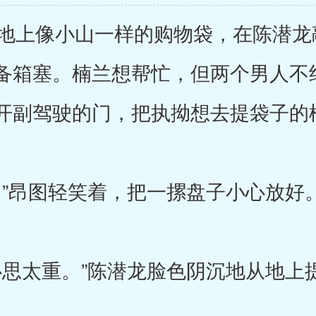
上像小山一样的购物袋，在陈潜龙
备箱塞。楠兰想帮忙，但两个男人不
开副驾驶的门，把执拗想去提袋子的
”昂图轻笑着，把一摞盘子小心放好
思太重。”陈潜龙脸色阴沉地从地上