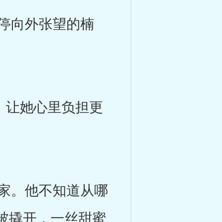
停向外张望的楠
，让她心里负担更
家。他不知道从哪
被撬开，一丝甜蜜