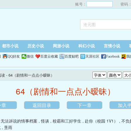
账号：
密码
都市小说
历史小说
网游小说
科幻小说
言情小说
网
QQ好友
微信
百度云收藏
百度贴吧
天涯社区
Facebook
我
阅读
- 64（剧情和一点点小暧昧）
64（剧情和一点点小暧昧）
一章
返回目录
下一章
加入
,
无法诉说的情事档案
,
怪谈
,
校霸和三好学生
,
赴你（校园 1V1）
,
不负
式
,
垦雨