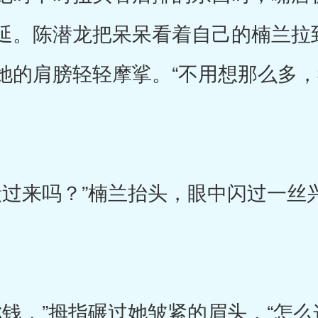
延。陈潜龙把呆呆看着自己的楠兰拉
她的肩膀轻轻摩挲。“不用想那么多
过来吗？”楠兰抬头，眼中闪过一丝
钱，”拇指碾过她皱紧的眉头，“怎么