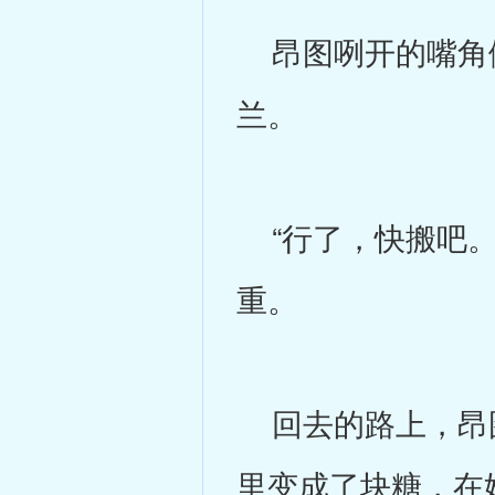
昂图咧开的嘴角僵
兰。
“行了，快搬吧。
重。
回去的路上，昂图
里变成了块糖，在