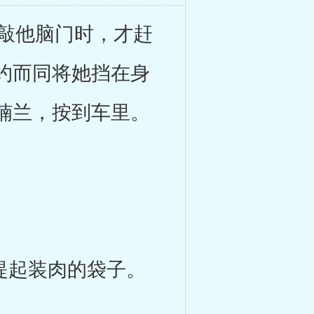
敲他脑门时，才赶
约而同将她挡在身
楠兰，按到车里。
。
提起装肉的袋子。