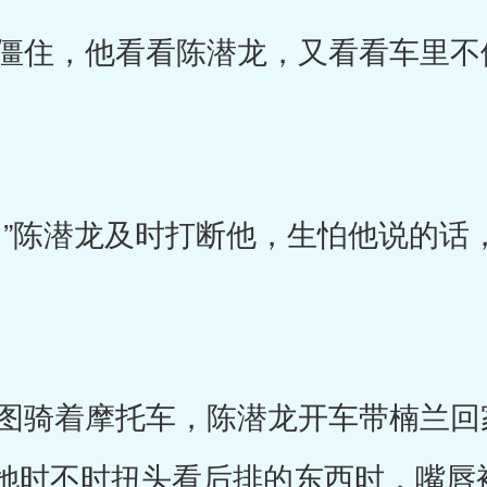
住，他看看陈潜龙，又看看车里不
”陈潜龙及时打断他，生怕他说的话
骑着摩托车，陈潜龙开车带楠兰回
她时不时扭头看后排的东西时，嘴唇