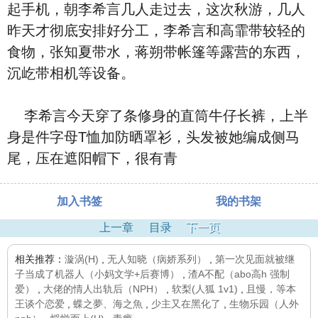
起手机，朝李希言几人走过去，这次秋游，几人
昨天才彻底安排好分工，李希言和高霏带较轻的
食物，张知夏带水，蒋朔带帐篷等露营的东西，
沉屹带相机等设备。
李希言今天穿了条修身的直筒牛仔长裤，上半
身是件字母T恤加防晒罩衫，头发被她编成侧马
尾，压在遮阳帽下，很有青
加入书签
我的书架
上一章
目录
下一页
相关推荐：
漩涡(H)
,
无人知晓（病娇系列）
,
第一次见面就被继
子当成了机器人（小妈文学+后赛博）
,
渣A不配（abo高h 强制
爱）
,
大佬的情人出轨后（NPH）
,
软梨(人狐 1v1)
,
且慢，等本
王谈个恋爱
,
蝶之夢、海之魚
,
少主又在黑化了
,
生物乐园（人外