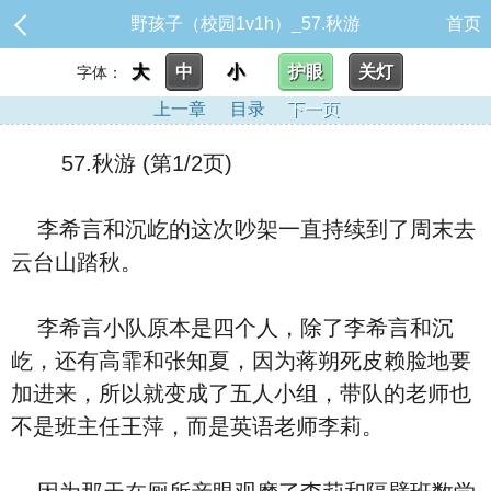
野孩子（校园1v1h）_57.秋游
首页
大
中
小
护眼
关灯
字体：
上一章
目录
下一页
57.秋游 (第1/2页)
李希言和沉屹的这次吵架一直持续到了周末去
云台山踏秋。
李希言小队原本是四个人，除了李希言和沉
屹，还有高霏和张知夏，因为蒋朔死皮赖脸地要
加进来，所以就变成了五人小组，带队的老师也
不是班主任王萍，而是英语老师李莉。