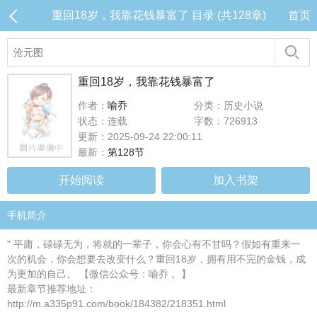
重回18岁，我靠花钱暴富了 目录 (共128章)
首页
重回18岁，我靠花钱暴富了
作者：
喻乔
分类：历史小说
状态：连载
字数：726913
更新：2025-09-24 22:00:11
最新：
第128节
开始阅读
加入书架
手机简介
" 平庸，碌碌无为，将就的一辈子，你会心有不甘吗？假如有重来一
次的机会，你会想要去改变什么？重回18岁，拥有用不完的金钱，成
为更加的自己。 【微信公众号：喻乔 。】
最新章节推荐地址：
http://m.a335p91.com/book/184382/218351.html