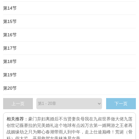
第14节
第15节
第16节
第17节
第18节
第19节
第20节
上一页
下一页
相关推荐：
豪门弃妇离婚后不当贤妻良母
我在九叔世界做大佬
九莲
创世记
薇赛拉的完美婚礼
这个地球有点凶
万古第一婿
网游之王者再
战
姻缘劫之只为卿心
春潮带雨
人到中年，走上仕途巅峰！
荒诞（骨
科）
假太监，开局救驾女帝林逸晨女帝