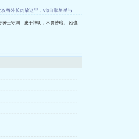
女攻番外长肉放这里，vip自取
星星与
世人都爱我渣攻
艳播
守骑士守则，忠于神明，不畏苦暗。 她也