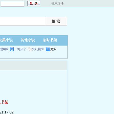
：
用户注册
耽美小说
其他小说
临时书架
的搜狐
一键分享
复制网址
更多
入书架
1:17:02