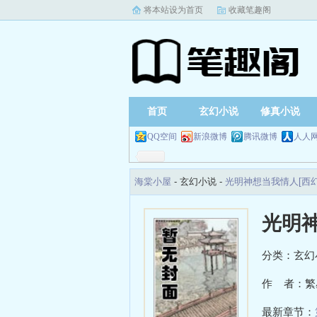
将本站设为首页
收藏笔趣阁
首页
玄幻小说
修真小说
QQ空间
新浪微博
腾讯微博
人人
海棠小屋
- 玄幻小说 -
光明神想当我情人[西
光明神
分类：玄幻
作 者：繁
最新章节：