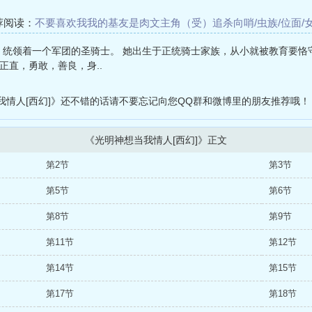
荐阅读：
不要喜欢我
我的基友是肉文主角（受）
追杀
向哨/虫族/位面/
笼
梦100
快穿之万人迷又引人注意（h）
快穿之师不可欺
炖大肉合集
，统领着一个军团的圣骑士。 她出生于正统骑士家族，从小就被教育要恪
正直，勇敢，善良，身..
我情人[西幻]》还不错的话请不要忘记向您QQ群和微博里的朋友推荐哦！
《光明神想当我情人[西幻]》正文
第2节
第3节
第5节
第6节
第8节
第9节
第11节
第12节
第14节
第15节
第17节
第18节