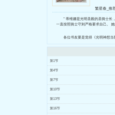
繁星春_推
野狗
链鬼囚
" 蒂维娜是光明圣殿的圣骑士长
一直按照骑士守则严格要求自己。 她
各位书友要是觉得《光明神想当
第1节
第4节
第7节
第10节
第13节
第16节