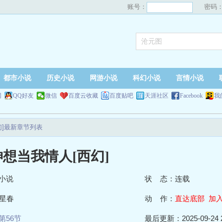
账号：
密码
都市小说
历史小说
网游小说
科幻小说
言情小说
网
QQ好友
微信
百度云收藏
百度贴吧
天涯社区
Facebook
我
幻]最新章节列表
想当我情人[西幻]
小说
状 态：连载
星春
动 作：
直达底部
加
第56节
最后更新：2025-09-24 2