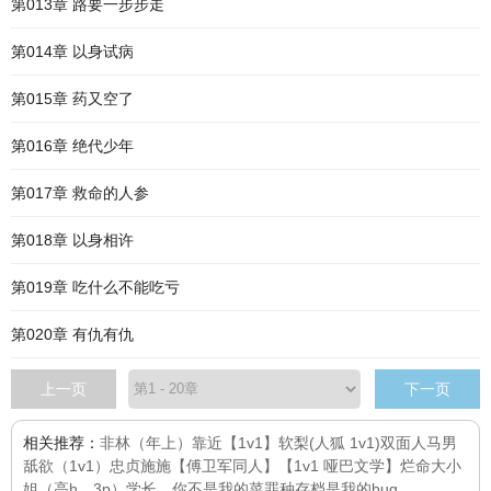
第013章 路要一步步走
第014章 以身试病
第015章 药又空了
第016章 绝代少年
第017章 救命的人参
第018章 以身相许
第019章 吃什么不能吃亏
第020章 有仇有仇
上一页
下一页
相关推荐：
非林（年上）
靠近【1v1】
软梨(人狐 1v1)
双面人马男
舐欲（1v1）
忠贞
施施
【傅卫军同人】【1v1 哑巴文学】烂命
大小
姐（高h，3p）
学长，你不是我的菜
罪种
存档是我的bug