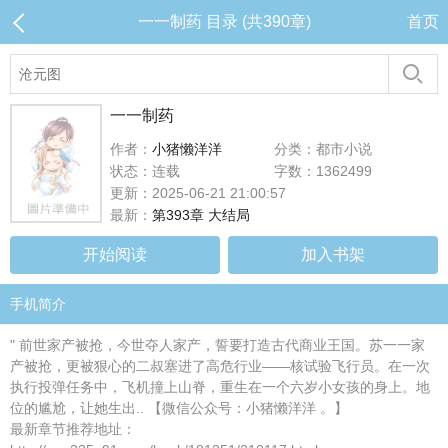
一一制药 目录 (共390章)
首页
一一制药
作者：
小猪懒洋洋
分类：都市小说
状态：连载
字数：1362499
更新：2025-06-21 21:00:57
最新：
第393章 大结局
开始阅读
加入书架
手机简介
" 前世家产被抢，今世夺人家产，誓要打造古代商业王国。苏一一家
产被抢，更被狠心的二叔塞进了高危行业——核试验飞行员。在一次
执行投弹任务中，飞机撞上山脊，重生在一个六岁小女孩的身上。地
位的尴尬，让她生出.. 【微信公众号：小猪懒洋洋 。】
最新章节推荐地址：