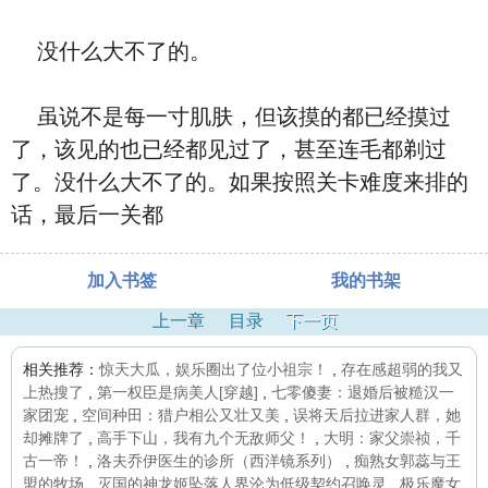
没什么大不了的。
虽说不是每一寸肌肤，但该摸的都已经摸过
了，该见的也已经都见过了，甚至连毛都剃过
了。没什么大不了的。如果按照关卡难度来排的
话，最后一关都
加入书签
我的书架
上一章
目录
下一页
相关推荐：
惊天大瓜，娱乐圈出了位小祖宗！
,
存在感超弱的我又
上热搜了
,
第一权臣是病美人[穿越]
,
七零傻妻：退婚后被糙汉一
家团宠
,
空间种田：猎户相公又壮又美
,
误将天后拉进家人群，她
却摊牌了
,
高手下山，我有九个无敌师父！
,
大明：家父崇祯，千
古一帝！
,
洛夫乔伊医生的诊所（西洋镜系列）
,
痴熟女郭蕊与王
盟的牧场
,
灭国的神龙姬坠落人界沦为低级契约召唤灵
,
极乐魔女