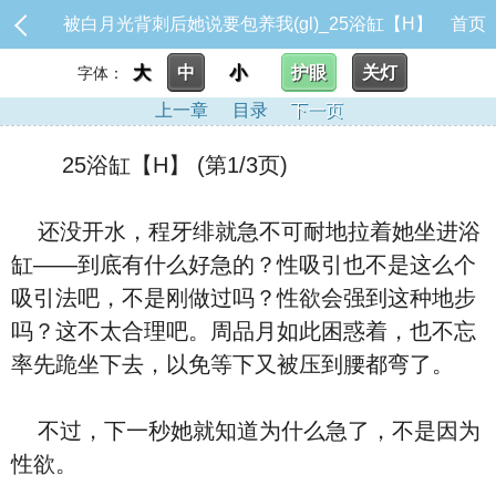
被白月光背刺后她说要包养我(gl)_25浴缸【H】
首页
大
中
小
护眼
关灯
字体：
上一章
目录
下一页
25浴缸【H】 (第1/3页)
还没开水，程牙绯就急不可耐地拉着她坐进浴
缸——到底有什么好急的？性吸引也不是这么个
吸引法吧，不是刚做过吗？性欲会强到这种地步
吗？这不太合理吧。周品月如此困惑着，也不忘
率先跪坐下去，以免等下又被压到腰都弯了。
不过，下一秒她就知道为什么急了，不是因为
性欲。