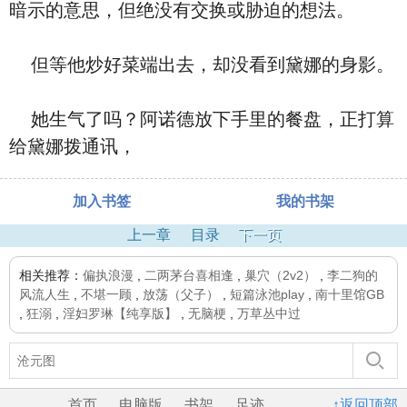
暗示的意思，但绝没有交换或胁迫的想法。
但等他炒好菜端出去，却没看到黛娜的身影。
她生气了吗？阿诺德放下手里的餐盘，正打算
给黛娜拨通讯，
加入书签
我的书架
上一章
目录
下一页
相关推荐：
偏执浪漫
,
二两茅台喜相逢
,
巢穴（2v2）
,
李二狗的
风流人生
,
不堪一顾
,
放荡（父子）
,
短篇泳池play
,
南十里馆GB
,
狂溺
,
淫妇罗琳【纯享版】
,
无脑梗
,
万草丛中过
首页
电脑版
书架
足迹
↑返回顶部