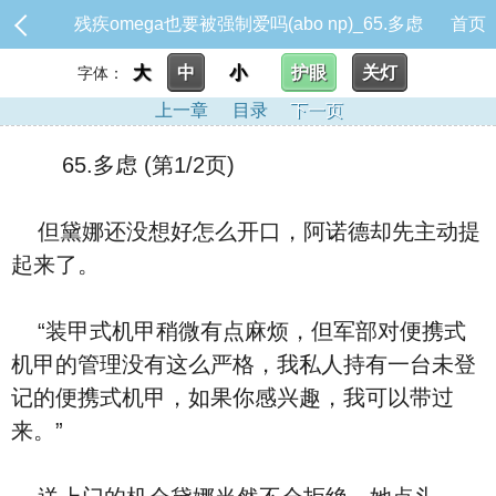
残疾omega也要被强制爱吗(abo np)_65.多虑
首页
大
中
小
护眼
关灯
字体：
上一章
目录
下一页
65.多虑 (第1/2页)
但黛娜还没想好怎么开口，阿诺德却先主动提
起来了。
“装甲式机甲稍微有点麻烦，但军部对便携式
机甲的管理没有这么严格，我私人持有一台未登
记的便携式机甲，如果你感兴趣，我可以带过
来。”