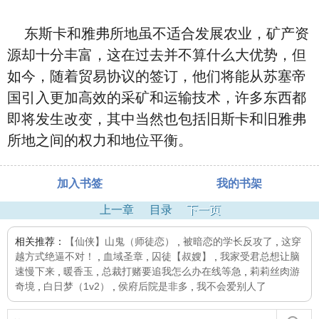
东斯卡和雅弗所地虽不适合发展农业，矿产资
源却十分丰富，这在过去并不算什么大优势，但
如今，随着贸易协议的签订，他们将能从苏塞帝
国引入更加高效的采矿和运输技术，许多东西都
即将发生改变，其中当然也包括旧斯卡和旧雅弗
所地之间的权力和地位平衡。
加入书签
我的书架
上一章
目录
下一页
相关推荐：
【仙侠】山鬼（师徒恋）
,
被暗恋的学长反攻了
,
这穿
越方式绝逼不对！
,
血域圣章
,
囚徒【叔嫂】
,
我家受君总想让脑
速慢下来
,
暖香玉
,
总裁打赌要追我怎么办在线等急
,
莉莉丝肉游
奇境
,
白日梦（1v2）
,
侯府后院是非多
,
我不会爱别人了