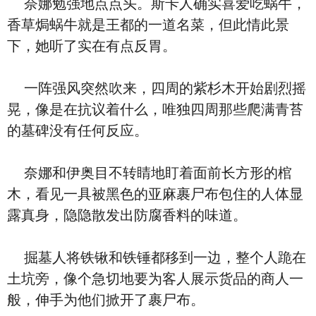
奈娜勉强地点点头。斯卡人确实喜爱吃蜗牛，
香草焗蜗牛就是王都的一道名菜，但此情此景
下，她听了实在有点反胃。
一阵强风突然吹来，四周的紫杉木开始剧烈摇
晃，像是在抗议着什么，唯独四周那些爬满青苔
的墓碑没有任何反应。
奈娜和伊奥目不转睛地盯着面前长方形的棺
木，看见一具被黑色的亚麻裹尸布包住的人体显
露真身，隐隐散发出防腐香料的味道。
掘墓人将铁锹和铁锤都移到一边，整个人跪在
土坑旁，像个急切地要为客人展示货品的商人一
般，伸手为他们掀开了裹尸布。