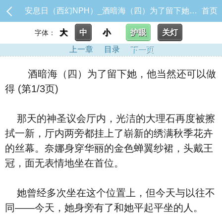
安息日（西幻NPH）_酒暗海（四）为了留下她，他当然还可以做得
首页
大
中
小
护眼
关灯
字体：
上一章
目录
下一页
酒暗海（四）为了留下她，他当然还可以做
得 (第1/3页)
那天的神圣议会厅内，光洁的大理石再度被擦
拭一新，厅内两旁都挂上了崭新的绣满秋季花卉
的丝幕。奈娜身穿华丽的金色蝉翼纱裙，头戴王
冠，面无表情地坐在首位。
她曾经多次坐在这个位置上，但今天与以往不
同——今天，她身旁有了和她平起平坐的人。