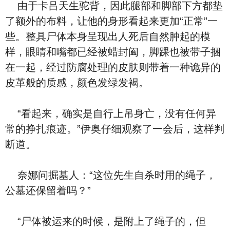
由于卡吕天生驼背，因此腿部和脚部下方都垫
了额外的布料，让他的身形看起来更加“正常”一
些。整具尸体本身呈现出人死后自然肿起的模
样，眼睛和嘴都已经被蜡封阖，脚踝也被带子捆
在一起，经过防腐处理的皮肤则带着一种诡异的
皮革般的质感，颜色发绿发褐。
“看起来，确实是自行上吊身亡，没有任何异
常的挣扎痕迹。”伊奥仔细观察了一会后，这样判
断道。
奈娜问掘墓人：“这位先生自杀时用的绳子，
公墓还保留着吗？”
“尸体被运来的时候，是附上了绳子的，但