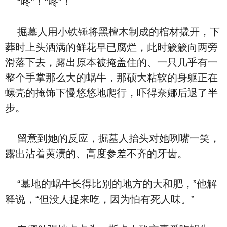
“咚”！“咚”！
掘墓人用小铁锤将黑檀木制成的棺材撬开，下
葬时上头洒满的鲜花早已腐烂，此时簌簌向两旁
滑落下去，露出原本被掩盖住的、一只几乎有一
整个手掌那么大的蜗牛，那硕大粘软的身躯正在
螺壳的掩饰下慢悠悠地爬行，吓得奈娜后退了半
步。
留意到她的反应，掘墓人抬头对她咧嘴一笑，
露出沾着黄渍的、高度参差不齐的牙齿。
“墓地的蜗牛长得比别的地方的大和肥，”他解
释说，“但没人捉来吃，因为怕有死人味。”