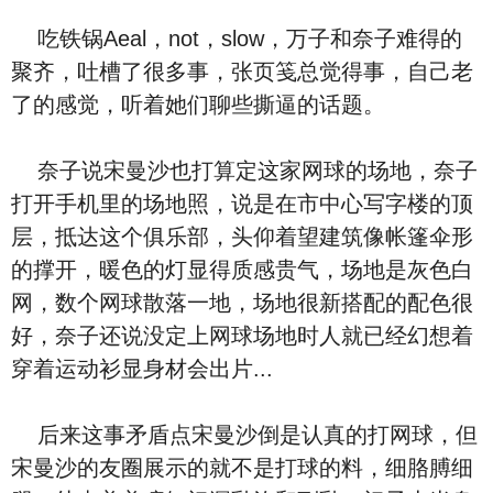
吃铁锅Aeal，not，slow，万子和奈子难得的
聚齐，吐槽了很多事，张页笺总觉得事，自己老
了的感觉，听着她们聊些撕逼的话题。
奈子说宋曼沙也打算定这家网球的场地，奈子
打开手机里的场地照，说是在市中心写字楼的顶
层，抵达这个俱乐部，头仰着望建筑像帐篷伞形
的撑开，暖色的灯显得质感贵气，场地是灰色白
网，数个网球散落一地，场地很新搭配的配色很
好，奈子还说没定上网球场地时人就已经幻想着
穿着运动衫显身材会出片...
后来这事矛盾点宋曼沙倒是认真的打网球，但
宋曼沙的友圈展示的就不是打球的料，细胳膊细