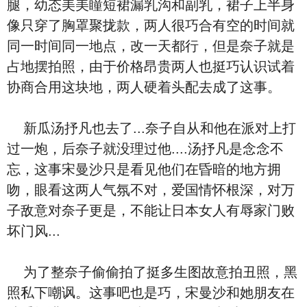
腿，幼态美美瞳短裙漏乳沟和副乳，裙子上半身
像只穿了胸罩聚拢款，两人很巧合有空的时间就
同一时间同一地点，改一天都行，但是奈子就是
占地摆拍照，由于价格昂贵两人也挺巧认识试着
协商合用这块地，两人硬着头配去成了这事。
新瓜汤抒凡也去了...奈子自从和他在派对上打
过一炮，后奈子就没理过他....汤抒凡是念念不
忘，这事宋曼沙只是看见他们在昏暗的地方拥
吻，眼看这两人气氛不对，爱国情怀根深，对万
子敌意对奈子更是，不能让日本女人有辱家门败
坏门风...
为了整奈子偷偷拍了挺多生图故意拍丑照，黑
照私下嘲讽。这事吧也是巧，宋曼沙和她朋友在