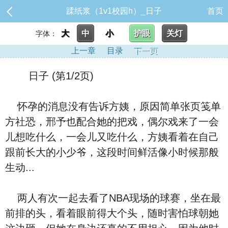
蹂纸浆（1v1校园h）_日子
首页
大
中
小
护眼
关灯
字体：
上一章
目录
下一页
日子 (第1/2页)
怀孕的消息没有告诉方姨，原因简单张页笺单
方社恐，邢予也配合她的把戏，偶尔戏来了一会
儿想吃什么，一会儿又吃什么，方姨看着在自己
跟前长大的小少爷，这段时间鲜活像小时候那般
生动...
两人有次一起去看了NBA现场的球赛，坐在最
前排的头，看着眼前得大个头，随时害怕球朝她