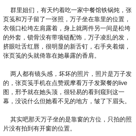
群里姐们，有天约着吃一家中餐馆铁锅炖，张
页笺和万子留了一张照，万子坐在靠里的位置，
衣领口松垮左肩露着，身上就两件另一间是松垮
的外套，锁骨没有带项链配饰，万子凌乱的发，
挤眼吐舌红唇，很明显的新舌钉，右手夹着烟，
张页笺的头就倚靠在她暴露的香肩。
两人都有镜头感，坏坏的照片，照片是万子发
的，张页笺手机在点赞观摩看万子发聚餐的live
图，邢予就在她头顶，很轻易的看到窥到这一
幕，没说什么但她看不见的地方，皱了下眉头。
其实吧那天万子坐的是靠窗的方位，只拍的照
片没有拍到有开窗的位置。