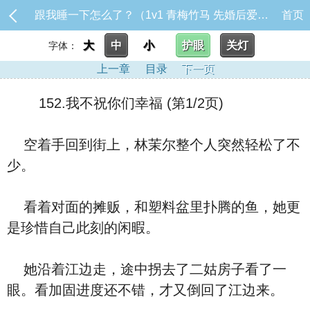
跟我睡一下怎么了？（1v1 青梅竹马 先婚后爱）_152.我不祝你们幸福
首页
大
中
小
护眼
关灯
字体：
上一章
目录
下一页
152.我不祝你们幸福 (第1/2页)
空着手回到街上，林茉尔整个人突然轻松了不
少。
看着对面的摊贩，和塑料盆里扑腾的鱼，她更
是珍惜自己此刻的闲暇。
她沿着江边走，途中拐去了二姑房子看了一
眼。看加固进度还不错，才又倒回了江边来。