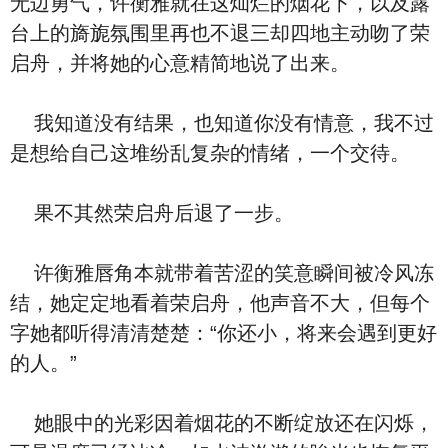
无边勇气，许衡雅就在这灿烂的烟花下，以及露
台上的旖旎氛围里再也不退三却四地主动吻了荣
启舟，并将她的心意精简地说了出来。
我知道没有结果，也知道你没有情意，我不过
是想给自己这堆纷乱复杂的情绪，一个交待。
果不其然荣启舟后退了一步。
许衡雅唇角本就带着苦涩的笑意瞬间被冷风冻
结，她定定地看着荣启舟，他声音不大，但每个
字她都听得清清楚楚：“你还小，将来会遇到更好
的人。”
她眼中的光彩因着烟花的不断绽放还在闪烁，