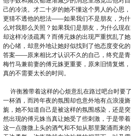
他字数和频次都逐渐减少的消息里感觉出他对自
己的冷淡。才二十岁的她不懂这个男人的心思，
更猜不透他的想法——如果我们不是朋友，为什
么对我那么关照？如果我们是朋友，为什么现在
却这样冷淡疏离？而傅元姝的出现严重扰乱了她
的心绪，却意外地让她好似找到了他态度变化的
答案——原来相比才认识不久的自己，终究是青
梅竹马兼前妻的傅元姝更重要，原来旧情复燃，
真的不需要太长的时间。
许衡雅带着这样的心烦意乱在路过吧台时要了
一杯酒，而跨年夜的氛围却也意外地有点浪漫旖
旎，她不知道自己是被这样的氛围感染，还是突
然出现的傅元姝当真让她受了些刺激，于是带着
这一点微微上头的酒气和不知从那里聚涌而来的