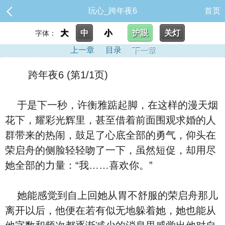
玩心_跨年夜6
首页
大
中
小
护眼
关灯
字体：
上一章
目录
下一章
跨年夜6 (第1/1页)
于是下一秒，许衡雅踮起脚，在这样的漫天烟
花下，耀彩光辉里，甚至借着前面围观求婚的人
群带来的热闹，鼓足了心底全部的勇气，仰头在
荣启舟的侧脸轻轻吻了一下，虽然短促，却用尽
她全部的力量：“我……喜欢你。”
她能感觉到自上回她从胃不舒服的荣启舟那儿
离开以后，他便在若有似无地躲着她，她也能从